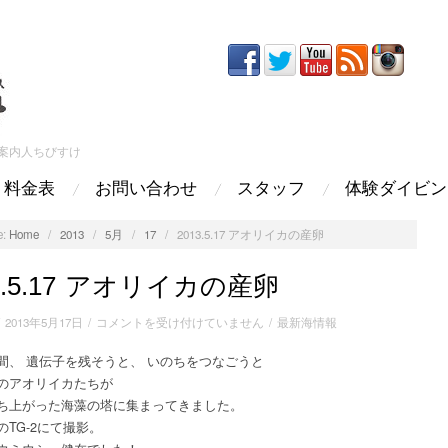
案内人ちびすけ
料金表
お問い合わせ
スタッフ
体験ダイビン
:
Home
/
2013
/
5月
/
17
/
2013.5.17 アオリイカの産卵
3.5.17 アオリイカの産卵
2013.5.17
/
2013年5月17日
/
コメントを受け付けていません
/
最新海情報
ア
間、 遺伝子を残そうと、 いのちをつなごうと
オ
のアオリイカたちが
リ
イ
ち上がった海藻の塔に集まってきました。
カ
のTG-2にて撮影。
の