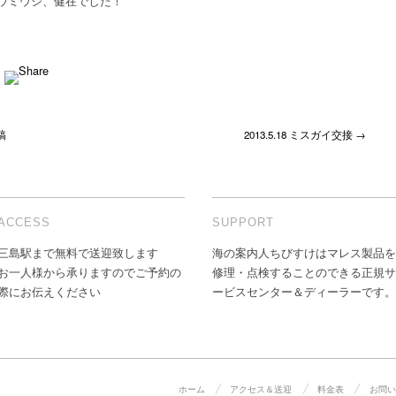
ウミウシ、健在でした！
産
卵
は
稿
2013.5.18 ミスガイ交接 →
ACCESS
SUPPORT
三島駅まで無料で送迎致します
海の案内人ちびすけはマレス製品を
お一人様から承りますのでご予約の
修理・点検することのできる正規サ
際にお伝えください
ービスセンター＆ディーラーです。
ホーム
アクセス＆送迎
料金表
お問い