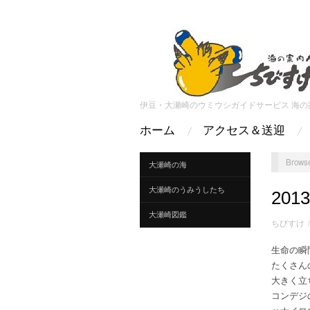
伊豆・大瀬崎のウミウシガイドサービス 海の
ホーム
アクセス＆送迎
Browse
大瀬崎の海
大瀬崎のうみうしたち
201
大瀬崎図鑑
ちびすけ
生命の瞬
たくさん
大きく立
コンデジ