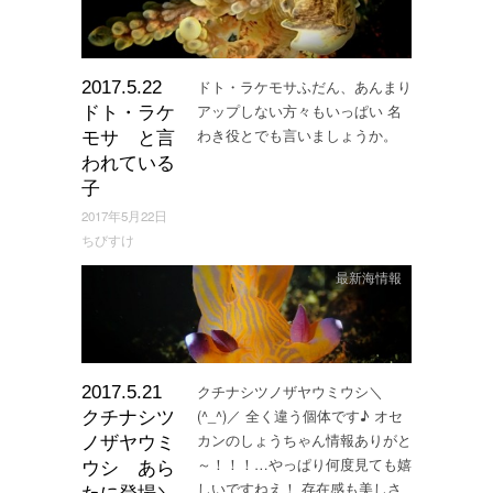
ドト・ラケモサふだん、あんまり
2017.5.22
アップしない方々もいっぱい 名
ドト・ラケ
わき役とでも言いましょうか。
モサ と言
われている
子
2017年5月22日
ちびすけ
最新海情報
クチナシツノザヤウミウシ＼
2017.5.21
(^_^)／ 全く違う個体です♪ オセ
クチナシツ
カンのしょうちゃん情報ありがと
ノザヤウミ
～！！！…やっぱり何度見ても嬉
ウシ あら
しいですねえ！ 存在感も美しさ