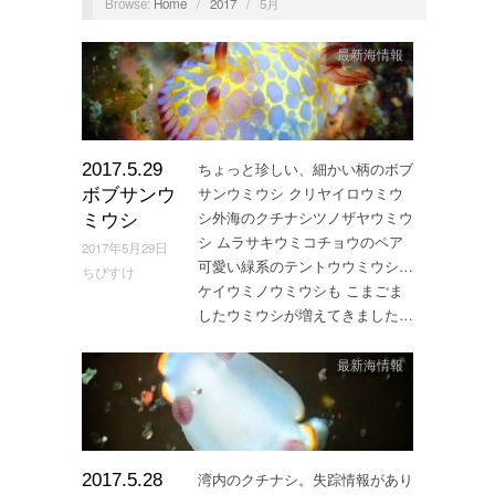
Browse:
Home
/
2017
/
5月
最新海情報
ちょっと珍しい、細かい柄のボブ
2017.5.29
サンウミウシ クリヤイロウミウ
ボブサンウ
シ外海のクチナシツノザヤウミウ
ミウシ
シ ムラサキウミコチョウのペア
2017年5月29日
可愛い緑系のテントウウミウシ…
ちびすけ
ケイウミノウミウシも こまごま
したウミウシが増えてきました…
最新海情報
湾内のクチナシ。失踪情報があり
2017.5.28