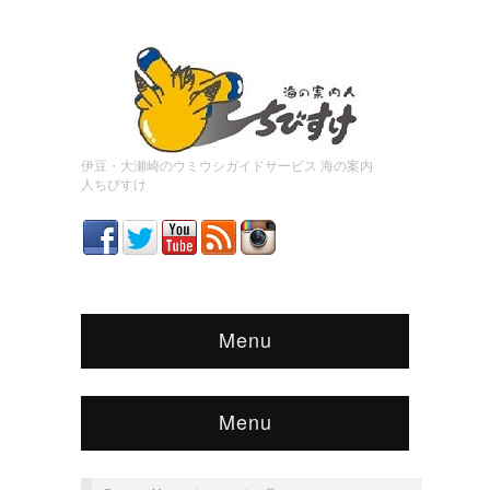
伊豆・大瀬崎のウミウシガイドサービス 海の案内
人ちびすけ
Menu
Menu