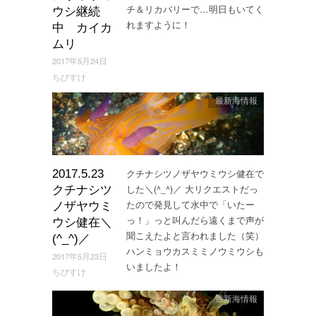
チ＆リカバリーで…明日もいてく
ウシ継続
れますように！
中 カイカ
ムリ
2017年5月24日
ちびすけ
最新海情報
クチナシツノザヤウミウシ健在で
2017.5.23
した＼(^_^)／ 大リクエストだっ
クチナシツ
たので発見して水中で「いたー
ノザヤウミ
っ！」っと叫んだら遠くまで声が
ウシ健在＼
聞こえたよと言われました（笑）
(^_^)／
ハンミョウカスミミノウミウシも
2017年5月23日
いましたよ！
ちびすけ
最新海情報