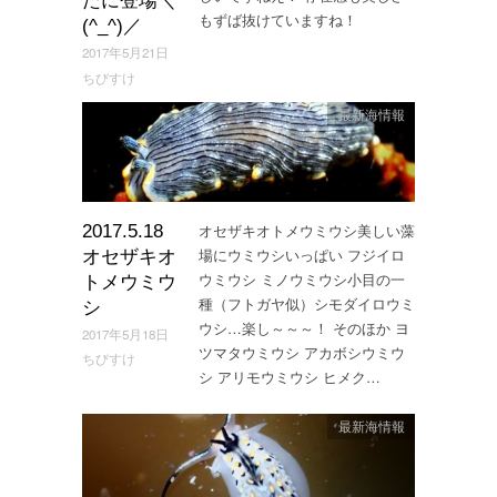
たに登場＼
もずば抜けていますね！
(^_^)／
2017年5月21日
ちびすけ
最新海情報
オセザキオトメウミウシ美しい藻
2017.5.18
場にウミウシいっぱい フジイロ
オセザキオ
ウミウシ ミノウミウシ小目の一
トメウミウ
種（フトガヤ似）シモダイロウミ
シ
ウシ…楽し～～～！ そのほか ヨ
2017年5月18日
ツマタウミウシ アカボシウミウ
ちびすけ
シ アリモウミウシ ヒメク…
最新海情報