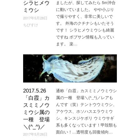
ましたが、探してみたら 5m沖合
シラヒメウ
に動いていました。 やや小ぶり
ミウシ
で撮りやすく、非常に美しいで
2017年5月28日
す。 外海のクチナシもいたそう
ちびすけ
です！ シラヒメウミウシも綺麗
ですね ボブサン情報も入ってい
ます。 楽…
最新海情報
通称「白霞」カスミミノウミウシ
2017.5.26
属の一種 登場＼(^_^)／レアも
「白霞」カ
んです（笑）テントウウミウシ、
スミミノウ
アケウス、ホソハスエラウミウ
ミウシ属の
シ、キンスジケボリ ウミウサギ
一種 登場
系も多くなっています！甲殻類も
＼(^_^)／
面白い！…透明度も回復傾向…
2017年5月26日