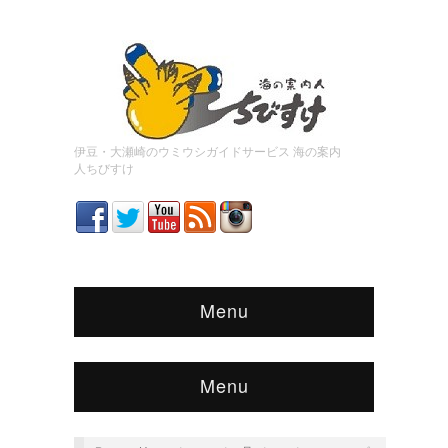
伊豆・大瀬崎のウミウシガイドサービス 海の案内
人ちびすけ
Menu
Menu