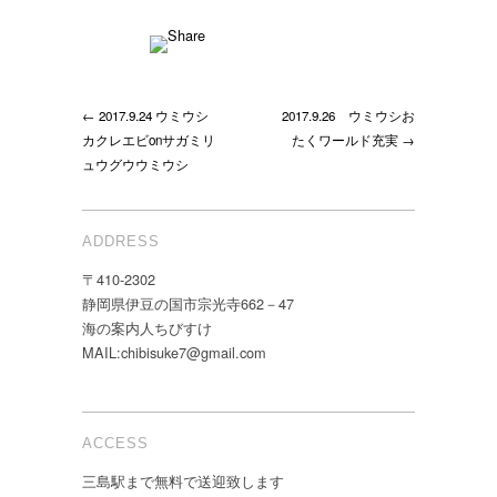
← 2017.9.24 ウミウシ
2017.9.26 ウミウシお
カクレエビonサガミリ
たくワールド充実 →
ュウグウウミウシ
ADDRESS
〒410-2302
静岡県伊豆の国市宗光寺662－47
海の案内人ちびすけ
MAIL:chibisuke7@gmail.com
ACCESS
三島駅まで無料で送迎致します