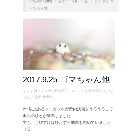
Browse:
Home
/
2017
/
9月
/
25
/
2017.9.25 ゴ
マちゃん他
2017.9.25 ゴマちゃん他
2017.9.25
ちびすけ
/
2017年9月25日
/
コメントを受け付けていま
ゴ
せん
/
最新海情報
マ
2ｍ以上あるクロカジキが湾内浅場をうろうろして
ち
沢山のひとが遭遇しました
ゃ
ん
でも、ちびすけはひたすら地面を眺めていました
他
（笑）
は