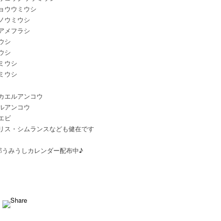
ョウウミウシ
ノウミウシ
アメフラシ
ウシ
ウシ
ミウシ
ミウシ
カエルアンコウ
ルアンコウ
エビ
リス・シムランスなども健在です
0部うみうしカレンダー配布中♪