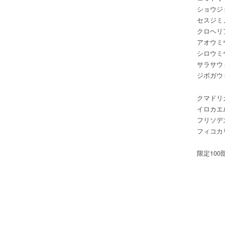
ショウジ
セスジミ
クロヘリ
アオウミ
シロウミ
サラサウ
ジボガウ
クマドリ
イロカエ
フリソデ
フィコカ
限定10