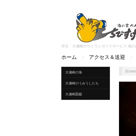
伊豆・大瀬崎のウミウシガイドサービス 海の
ホーム
アクセス＆送迎
Browse
大瀬崎の海
大瀬崎のうみうしたち
大瀬崎図鑑