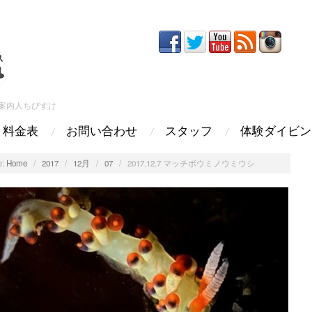
案内人ちびすけ
料金表
お問い合わせ
スタッフ
体験ダイビン
:
Home
/
2017
/
12月
/
07
/
2017.12.7 マッチボウミノウミウシ