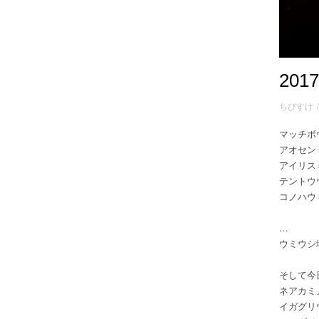
20
ちびすけ
マッチボ
アオセン
アイリス
テントウ
コノハウ
…
ウミウシ
そして今
ネアカミ
イガグリ