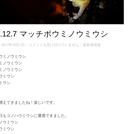
17.12.7 マッチボウミノウミウシ
2017.12.7
/
2017年12月7日
/
コメントを受け付けていません
/
最新海情報
マ
ウミノウミウシ
ッ
ミノウミウシ
チ
ボ
ミノウミウシ
ウ
ウミウシ
ミ
ミウシ
ノ
ウ
ミ
増えてきましたね！楽しいです。
ウ
シ
日もコノハウミウシに遭遇できました。
は
ノウミウシ
ウミウシ