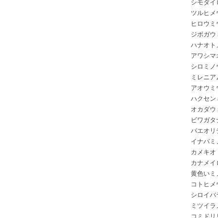
シモダイ
ツルヒメ
ヒロウミ
ジボガウ
ハナオト
アワシマ
シロミノ
ミレニア
アオウミ
ハクセン
オカダウ
ビワガタ
バエオリ
イナバミ
カメキオ
カナメイ
黄色いミ
コトヒメ
シロイバ
ミツイラ
コミドリ