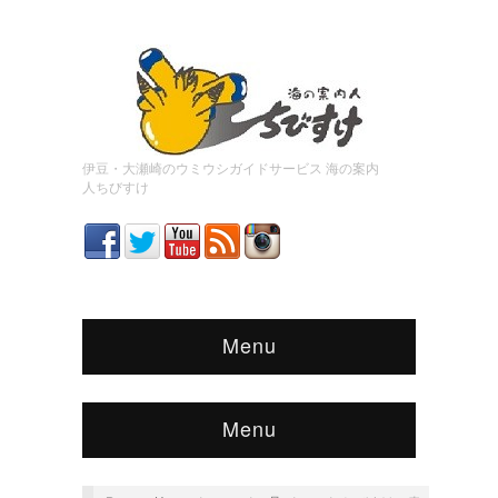
伊豆・大瀬崎のウミウシガイドサービス 海の案内
人ちびすけ
Menu
Menu