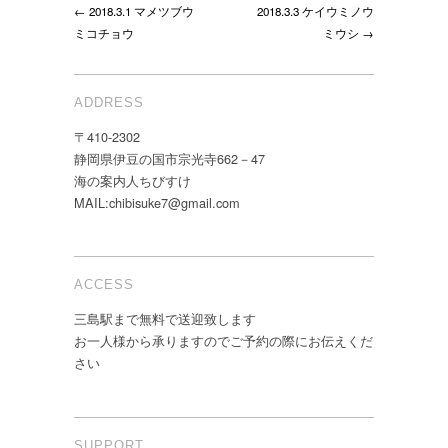
← 2018.3.1 マメツブウ
2018.3.3 ケイウミノウ
日
ミコチョウ
ミウシ →
お
休
み
と
ADDRESS
さ
せ
〒410-2302
て
静岡県伊豆の国市宗光寺662－47
い
海の案内人ちびすけ
た
MAIL:chibisuke7@gmail.com
だ
き
ま
す。
ACCESS
は
三島駅まで無料で送迎致します
お一人様から承りますのでご予約の際にお伝えくだ
さい
SUPPORT