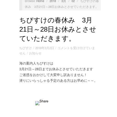
Browse:
Home
/
2018
/
3月
/
02
/
ちびすけの春
休み 3月21日～28日お休みとさせていただきます。
ちびすけの春休み 3月
21日～28日お休みとさせ
ていただきます。
ち
ちびすけ
/
2018年3月2日
/
コメントを受け付けていま
び
せん
/
お知らせ
す
海の案内人ちびすけは
け
3月21日～28日までお休みとさせていただきます
の
春
ご迷惑をおかけして大変申し訳ありません！
休
潜りにいらっしゃる予定のある方はお早めに～～。
み
3
月
21
日
～
28