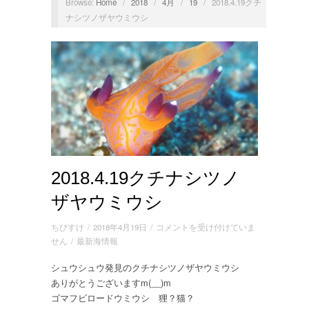
Browse:
Home
/
2018
/
4月
/
19
/
2018.4.19クチ
ナシツノザヤウミウシ
2018.4.19クチナシツノ
ザヤウミウシ
2018.4.19
ちびすけ
/
2018年4月19日
/
コメントを受け付けていま
ク
せん
/
最新海情報
チ
シュウシュウ発見のクチナシツノザヤウミウシ
ナ
ありがとうございますm(__)m
シ
ツ
ゴマフビロードウミウシ 狸？猫？
ノ