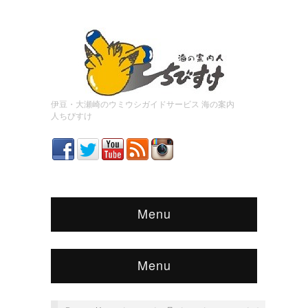
伊豆・大瀬崎のウミウシガイドサービス 海の案内
人ちびすけ
Menu
Menu