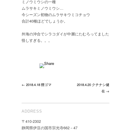
ミノウミウシの一種
ザ
ムラサキミノウミウシ
…
ヤ
今シーズン初物のムラサキウミコチョウ
ウ
合計40種ほどでしょうか。
ミ
ウ
外海の沖合でシラコダイが中層にたむろってました
シ
怪しすぎる。。。
は
← 2018.4.18 狸ゴマ
2018.4.20 クチナシ健
在 →
ADDRESS
〒410-2302
静岡県伊豆の国市宗光寺662－47