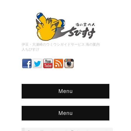
伊豆・大瀬崎のウミウシガイドサービス 海の案内
人ちびすけ
Menu
Menu