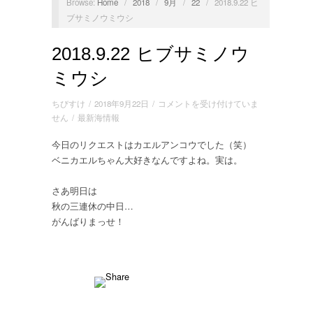
Browse:
Home
/
2018
/
9月
/
22
/
2018.9.22 ヒ
ブサミノウミウシ
2018.9.22 ヒブサミノウ
ミウシ
2018.9.22
ちびすけ
/
2018年9月22日
/
コメントを受け付けていま
ヒ
せん
/
最新海情報
ブ
今日のリクエストはカエルアンコウでした（笑）
サ
ベニカエルちゃん大好きなんですよね。実は。
ミ
ノ
ウ
さあ明日は
ミ
秋の三連休の中日
…
ウ
がんばりまっせ！
シ
は