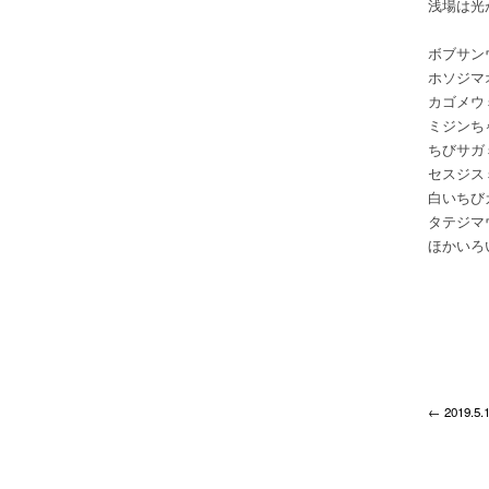
浅場は光
ボブサン
ホソジマ
カゴメウ
ミジンち
ちびサガ
セスジス
白いちび
タテジマ
ほかいろ
← 2019