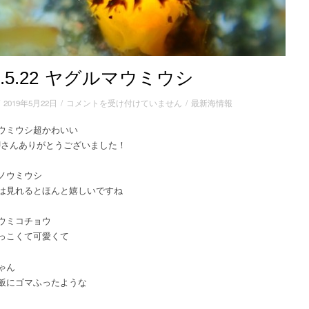
19.5.22 ヤグルマウミウシ
2019.5.22
/
2019年5月22日
/
コメントを受け付けていません
/
最新海情報
ヤ
ウミウシ超かわいい
グ
Uさんありがとうございました！
ル
マ
ウ
ノウミウシ
ミ
は見れるとほんと嬉しいですね
ウ
シ
ウミコチョウ
は
っこくて可愛くて
ゃん
飯にゴマふったような