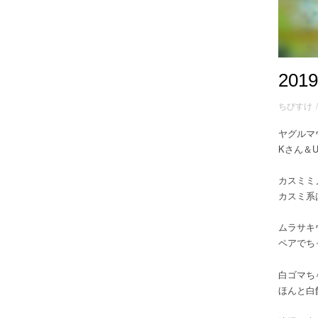
20
ちびすけ
ヤグルマ
Kさん＆
カスミミ
カスミ系
ムラサキ
ペアでち
白ゴマち
ほんと白