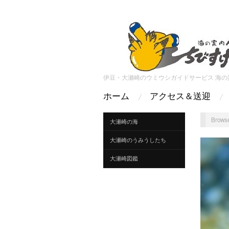
伊豆・大瀬崎のウミウシガイドサービス 海の
ホーム
アクセス＆送迎
Browse
大瀬崎の海
大瀬崎のうみうしたち
大瀬崎図鑑