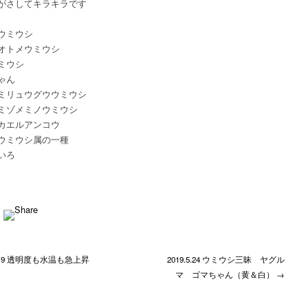
がさしてキラキラです
ウミウシ
オトメウミウシ
ミウシ
ゃん
ミリュウグウウミウシ
ミゾメミノウミウシ
カエルアンコウ
ウミウシ属の一種
いろ
.5.19 透明度も水温も急上昇
2019.5.24 ウミウシ三昧 ヤグル
マ ゴマちゃん（黄＆白） →