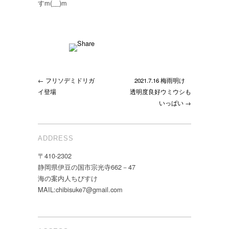
すm(__)m
の
ソ
ウ
シ
カ
エ
ル
← フリソデミドリガ
2021.7.16 梅雨明け
ア
イ登場
透明度良好ウミウシも
ン
コ
いっぱい →
ウ！！！
は
ADDRESS
〒410-2302
静岡県伊豆の国市宗光寺662－47
海の案内人ちびすけ
MAIL:chibisuke7@gmail.com