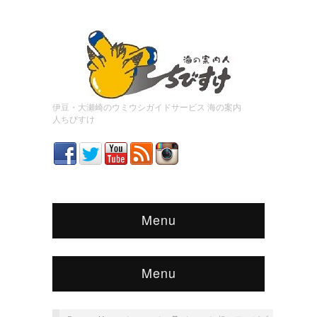
伊豆・大瀬崎のウミウシガイドサービス 海の案内
人ちびすけ
Menu
Menu