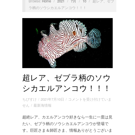
Browse:
Home
/
2021
/
7月
/
10
/
超レア、ゼブ
ラ柄のソウシカエルアンコウ！！！
超レア、ゼブラ柄のソウ
シカエルアンコウ！！！
超
ちびすけ
/
2021年7月10日
/
コメントを受け付けていま
レ
せん
/
最新海情報
ア、
超絶レア、カエルアンコウ好きなら一生に一度は見
ゼ
たい、ゼブラ柄のソウシカエルアンコウが登場で
ブ
ラ
す。巨匠さま＆師匠さま、情報ありがとうございま
柄