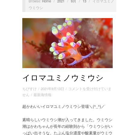
Browse:
Home
/
2021
/
9月
/
13
/
イロマユミノ
ウミウシ
イロマユミノウミウシ
イ
ちびすけ
/
2021年9月13日
/
コメントを受け付けていま
ロ
せん
/
最新海情報
マ
超かわいいイロマユミノウミウシ登場＼(^_^)／
ユ
ミ
ノ
素晴らしいウミウシ潮が入ってきました。ウミウシ
ウ
潮はかわちゃんが長年の経験則から「ウミウシがい
ミ
っぱい出そうな、たぶん塩分濃度や酸素量がウミウ