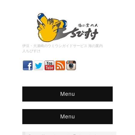
伊豆・大瀬崎のウミウシガイドサービス 海の案内
人ちびすけ
Menu
Menu