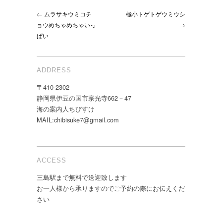
← ムラサキウミコチ
極小トゲトゲウミウシ
ョウめちゃめちゃいっ
→
ぱい
ADDRESS
〒410-2302
静岡県伊豆の国市宗光寺662－47
海の案内人ちびすけ
MAIL:chibisuke7@gmail.com
ACCESS
三島駅まで無料で送迎致します
お一人様から承りますのでご予約の際にお伝えくだ
さい