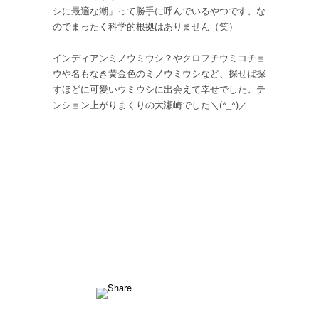
ウ
シに最適な潮」って勝手に呼んでいるやつです。な
シ
のでまったく科学的根拠はありません（笑）
は
インディアンミノウミウシ？やクロフチウミコチョ
ウや名もなき黄金色のミノウミウシなど、探せば探
すほどに可愛いウミウシに出会えて幸せでした。テ
ンション上がりまくりの大瀬崎でした＼(^_^)／