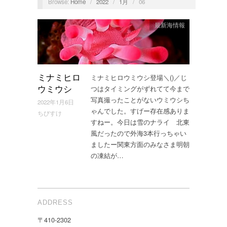
Browse:
Home
/
2022
/
1月
/
06
最新海情報
ミナミヒロウミウシ登場＼()／じ
ミナミヒロ
つはタイミングがずれてて今まで
ウミウシ
写真撮ったことがないウミウシち
2022年1月6日
ゃんでした。すげー存在感ありま
ちびすけ
すねー。今日は雪のナライ 北東
風だったので外海3本行っちゃい
ましたー関東方面のみなさま明朝
の凍結が…
ADDRESS
〒410-2302