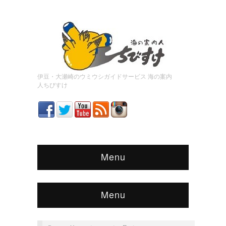
伊豆・大瀬崎のウミウシガイドサービス 海の案内
人ちびすけ
Menu
Menu