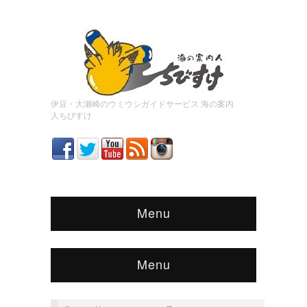
伊豆・大瀬崎のウミウシガイドサービス 海の案内
人ちびすけ
Menu
Menu