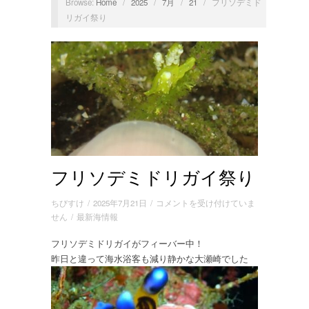
Browse:
Home
/
2025
/
7月
/
21
/
フリソデミド
リガイ祭り
フリソデミドリガイ祭り
フ
ちびすけ
/
2025年7月21日
/
コメントを受け付けていま
リ
せん
/
最新海情報
ソ
フリソデミドリガイがフィーバー中！
デ
昨日と違って海水浴客も減り静かな大瀬崎でした
ミ
ド
リ
ガ