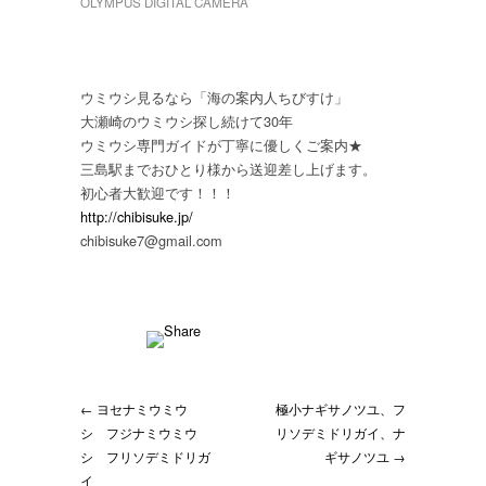
OLYMPUS DIGITAL CAMERA
ウミウシ見るなら「海の案内人ちびすけ」
大瀬崎のウミウシ探し続けて30年
ウミウシ専門ガイドが丁寧に優しくご案内★
三島駅までおひとり様から送迎差し上げます。
初心者大歓迎です！！！
http://chibisuke.jp/
chibisuke7@gmail.com
← ヨセナミウミウ
極小ナギサノツユ、フ
シ フジナミウミウ
リソデミドリガイ、ナ
シ フリソデミドリガ
ギサノツユ →
イ