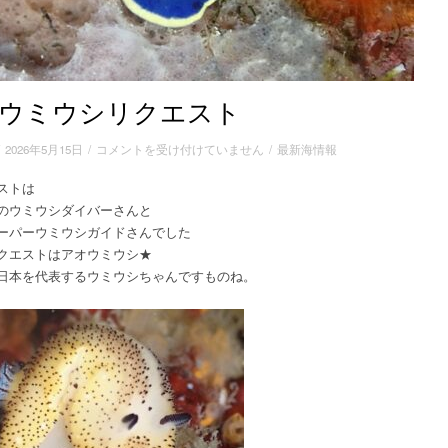
ウミウシリクエスト
ア
/
2026年5月15日
/
コメントを受け付けていません
/
最新海情報
オ
ストは
ウ
のウミウシダイバーさんと
ミ
ウ
ーパーウミウシガイドさんでした
シ
クエストはアオウミウシ★
リ
日本を代表するウミウシちゃんですものね。
ク
エ
ス
ト
は