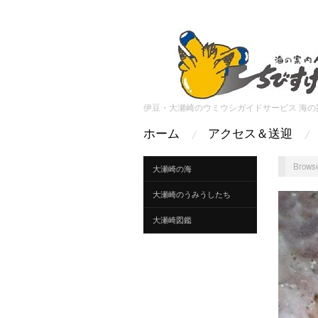
伊豆・大瀬崎のウミウシガイドサービス 海の
ホーム
アクセス＆送迎
Browse
大瀬崎の海
大瀬崎のうみうしたち
大瀬崎図鑑