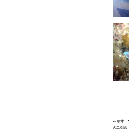
← 樹氷
の二次鰓