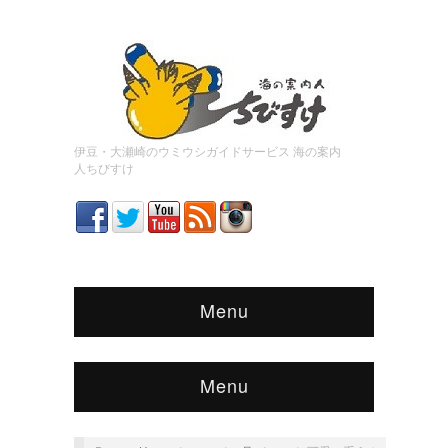
伊豆・大瀬崎のウミウシガイドサービス 海の案内
人ちびすけ
Menu
Menu