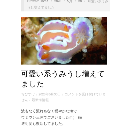
Browse:
Home
/
2026
/
5月
/
30
/
可愛い系うみ
うし増えてました
可愛い系うみうし増えて
ました
可
ちびすけ
/
2026年5月30日
/
コメントを受け付けていま
愛
せん
/
最新海情報
い
波もなく流れもなく穏やかな海で
系
ウミウシ三昧でございましたm(__)m
う
み
透明度も復活してました。
う