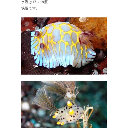
水温は17～19度
し
快適です。
増
え
て
ま
し
た
は