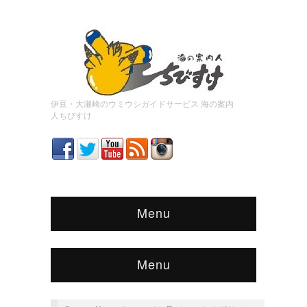
伊豆・大瀬崎のウミウシガイドサービス 海の案内
人ちびすけ
Menu
Menu