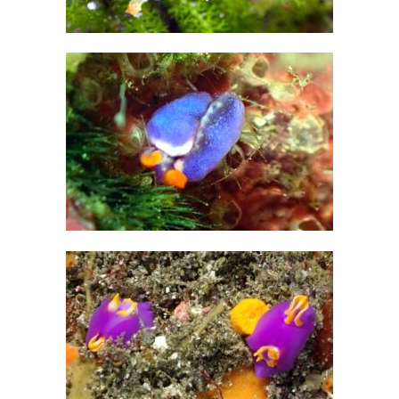
ウ
ミ
ウ
シ
日
和
で
楽
し
す
ぎ
は