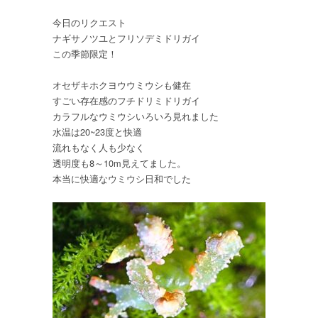
サ
今日のリクエスト
ノ
ナギサノツユとフリソデミドリガイ
ツ
ユ、
この季節限定！
フ
リ
オセザキホクヨウウミウシも健在
ソ
すごい存在感のフチドリミドリガイ
デ
カラフルなウミウシいろいろ見れました
ミ
水温は20~23度と快適
ド
流れもなく人も少なく
リ
透明度も8～10m見えてました。
ガ
本当に快適なウミウシ日和でした
イ、
フ
チ
ド
リ
ミ
ド
リ
ガ
イ