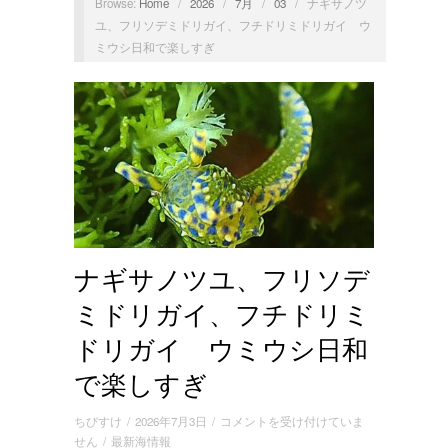
Browse:
Home
/
2026
/
7月
/
03
/
ナギサノツ
ユ、フリソデミドリガイ、フチドリミドリガイ ウ
ミウシ日和で楽しすぎ
ナギサノツユ、フリソデ
ミドリガイ、フチドリミ
ドリガイ ウミウシ日和
で楽しすぎ
ナ
ちびすけ
/
2026年7月3日
/
コメントを受け付けていま
ギ
せん
/
最新海情報