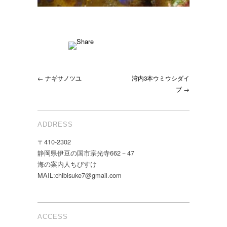
← ナギサノツユ
湾内3本ウミウシダイ
ブ →
ADDRESS
〒410-2302
静岡県伊豆の国市宗光寺662－47
海の案内人ちびすけ
MAIL:chibisuke7@gmail.com
ACCESS