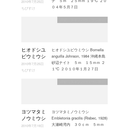
チ ５ｍ ２５ｍｍ １９℃ ２０
2010年7月25日
０４年５月７日
ちびすけ
裸鰓目スギノハウミウシ亜目
ヒオドシユビウミウシ Bornella
ヒオドシユ
anguilla Johnson, 1984 沖縄本島
ビウミウシ
砂辺ナイト ５ｍ １５ｍｍ ２
2010年7月25日
１℃ ２０１０年１月２７日
ちびすけ
裸鰓目スギノハウミウシ亜目
ヨツマタミノウミウシ
ヨツマタミ
Embletonia gracilis (Risbec, 1928)
ノウミウシ
大瀬崎湾内 ３０ｃｍ ５ｍｍ
2010年7月19日