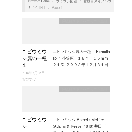
Browse:
Home
/
ウミウシ図鑑
/
裸鰓目スギノハウ
ミウシ亜目
/
Page 4
裸鰓目スギノハウミウシ亜目
ユビウミウシ属の一種１ Bornella
ユビウミウ
sp. 1 小笠原 １８ｍ １５ｍｍ
シ属の一種
２１℃ ２００３年１２月３１日
１
2010年7月25日
ちびすけ
裸鰓目スギノハウミウシ亜目
ユビウミウシ Bornella stellifer
ユビウミウ
(Adams & Reeve, 1848) 井田ビー
シ