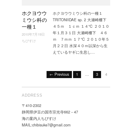
ホクヨウウミウシ科の一種１
ホクヨウウ
TRITONIIDAE sp. 2 大瀬崎柵下
ミウシ科の
４５ｍ １ｃｍ １４℃ ２０１０
一種１
年１月３１日 大瀬崎柵下 ４６
2010年7月19日
ｍ ７ｍｍ １７℃ ２０１０年５
ちびすけ
月２２日 水深４０ｍ以深から生
えているヤギに生息し…
← Previous
1
…
3
4
ADDRESS
〒410-2302
静岡県伊豆の国市宗光寺662－47
海の案内人ちびすけ
MAIL:chibisuke7@gmail.com