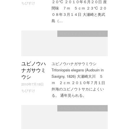
２０℃ ２０１０年６月２０日 座
ちびすけ
間味 ７ｍ ５ｃｍ ２３℃ ２０
０８年３月１４日 大瀬崎と奥武
島（…
裸鰓目スギノハウミウシ亜目
ユビノウハナガサウミウシ
ユビノウハ
Tritoniopsis elegans (Audouin in
ナガサウミ
Savigny, 1826) 大瀬崎大川 ５
ウシ
ｍ ２ｃｍ ２０１０年７月１日
2010年7月19日
外海のユビノウトサカによくい
ちびすけ
る。 通年見られる。
裸鰓目スギノハウミウシ亜目