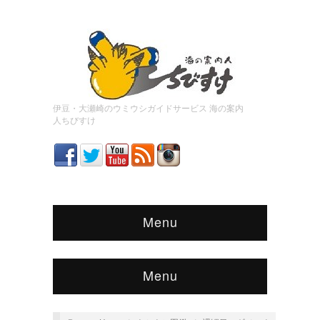
伊豆・大瀬崎のウミウシガイドサービス 海の案内
人ちびすけ
Menu
Menu