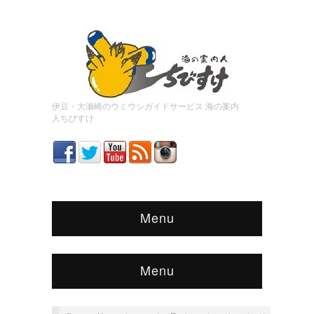
伊豆・大瀬崎のウミウシガイドサービス 海の案内
人ちびすけ
Menu
Menu