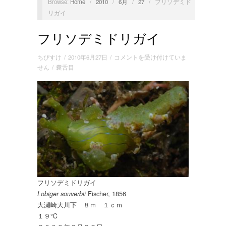
Browse:
Home
/
2010
/
6月
/
27
/
フリソデミド
リガイ
フリソデミドリガイ
フ
ちびすけ
/
2010年6月27日
/
コメントを受け付けていま
リ
せん
/
嚢舌目
ソ
デ
ミ
ド
リ
ガ
イ
は
フリソデミドリガイ
Fischer, 1856
Lobiger souverbii
大瀬崎大川下 ８ｍ １ｃｍ
１９℃