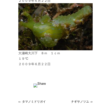
２００９年６月２２日
大瀬崎大川下 ８ｍ １ｃｍ
１９℃
２００９年６月２２日
← タマノミドリガイ
ナギサノツユ →