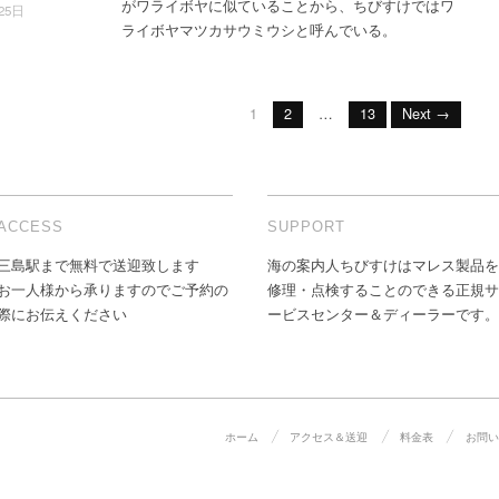
がワライボヤに似ていることから、ちびすけではワ
25日
ライボヤマツカサウミウシと呼んでいる。
1
2
…
13
Next →
ACCESS
SUPPORT
三島駅まで無料で送迎致します
海の案内人ちびすけはマレス製品を
お一人様から承りますのでご予約の
修理・点検することのできる正規サ
際にお伝えください
ービスセンター＆ディーラーです。
ホーム
アクセス＆送迎
料金表
お問い