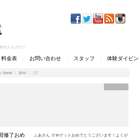
案内人ちびすけ
料金表
お問い合わせ
スタッフ
体験ダイビン
:
Home
/
2010
/
7月
最新海情報
ふあさん ＯＷゲットおめでとうございます！よくが
習修了おめ