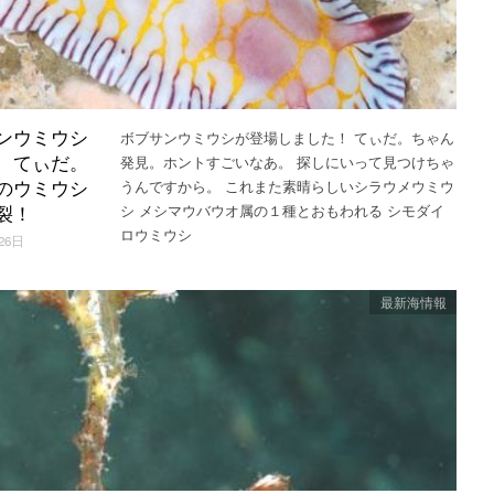
ボブサンウミウシが登場しました！ てぃだ。ちゃん
ンウミウシ
発見。ホントすごいなあ。 探しにいって見つけちゃ
 てぃだ。
うんですから。 これまた素晴らしいシラウメウミウ
のウミウシ
シ メシマウバウオ属の１種とおもわれる シモダイ
裂！
ロウミウシ
26日
最新海情報