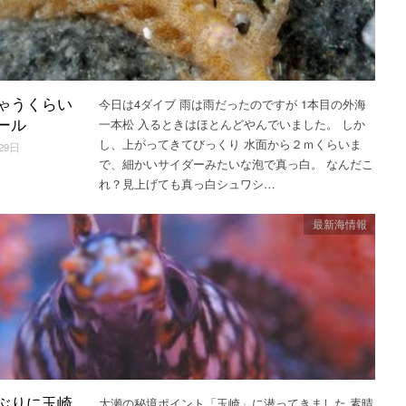
今日は4ダイブ 雨は雨だったのですが 1本目の外海
ゃうくらい
一本松 入るときはほとんどやんでいました。 しか
ール
し、上がってきてびっくり 水面から２ｍくらいま
29日
で、細かいサイダーみたいな泡で真っ白。 なんだこ
れ？見上げても真っ白シュワシ…
最新海情報
大瀬の秘境ポイント「玉崎」に潜ってきました 素晴
ぶりに玉崎