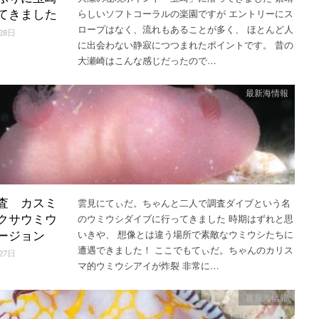
らしいソフトコーラルの楽園ですが エントリーにス
てきました
ロープはなく、流れもあることが多く、 ほとんど人
28日
に出会わない静寂につつまれたポイントです。 昔の
大瀬崎はこんな感じだったので…
最新海情報
雲見にてぃだ。ちゃんと二人で調査ダイブという名
査 カスミ
のウミウシダイブに行ってきました 時期はずれと思
クサウミウ
いきや、 想像とは違う場所で素敵なウミウシたちに
ージョン
遭遇できました！ ここでもてぃだ。ちゃんのカリス
27日
マ的ウミウシアイが炸裂 非常に…
最新海情報