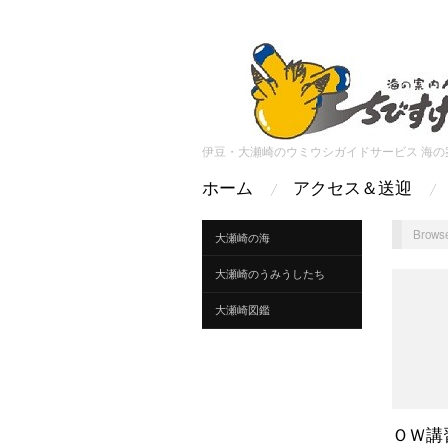
伊豆・大瀬崎のウミウシガイドサービス 海の
ホーム
アクセス＆送迎
Browse
大瀬崎の海
大瀬崎のうみうしたち
大瀬崎図鑑
ＯＷ講