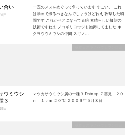
一匹のメスをめぐって争っています すごい。 これ
い合い
は動画で撮るべきなんでしょうけどねえ 攻撃した瞬
26日
間です これがペアになってる絵 素晴らしい擬態の
技術ですねえ ノコギリヨウジも抱卵してました ホ
クヨウウミウシの仲間 スギノ…
裸鰓目スギノハウミウシ亜目
マツカサウミウシ属の一種３ Doto sp. 7 雲見 ２０
サウミウシ
ｍ １ｃｍ ２０℃ ２００９年５月８日
種３
25日
裸鰓目スギノハウミウシ亜目