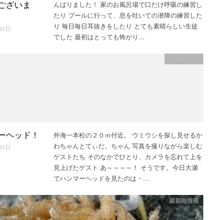
んばりました！ 家のお風呂場で口だけ呼吸の練習し
ございま
たり プールに行って、息を吐いての潜降の練習した
り 毎日毎日耳抜きをしたり とても素晴らしい生徒
31日
でした 最初はとっても怖がり…
最新海情報
外海一本松の２０ｍ付近。 ウミウシを探し見せるか
ーヘッド！
わちゃんとてぃだ。ちゃん 写真を撮りながら楽しむ
31日
ゲストたち そのなかでひとり、カメラを忘れて上を
見上げたゲスト あ～～～～！ そうです。今日大瀬
でハンマーヘッドを見たのは・…
最新海情報