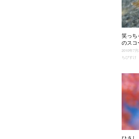
笑っち
のスコ
2010年7月
ちびすけ
ひさし