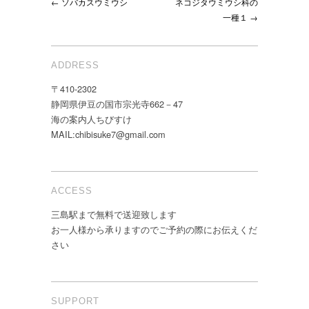
← ソバカスウミウシ
ネコジタウミウシ科の
一種１ →
ADDRESS
〒410-2302
静岡県伊豆の国市宗光寺662－47
海の案内人ちびすけ
MAIL:chibisuke7@gmail.com
ACCESS
三島駅まで無料で送迎致します
お一人様から承りますのでご予約の際にお伝えくだ
さい
SUPPORT