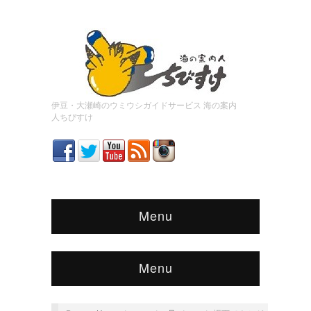
伊豆・大瀬崎のウミウシガイドサービス 海の案内
人ちびすけ
Menu
Menu