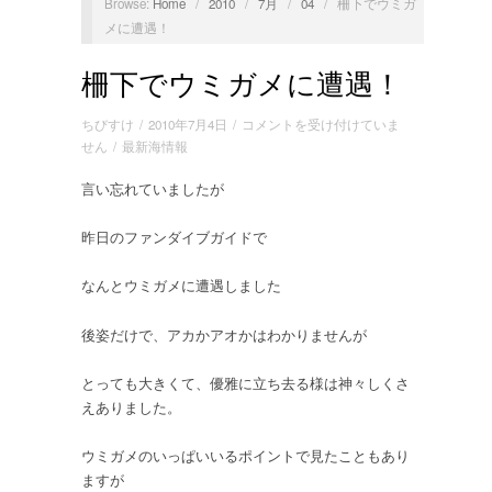
Browse:
Home
/
2010
/
7月
/
04
/
柵下でウミガ
メに遭遇！
柵下でウミガメに遭遇！
柵
ちびすけ
/
2010年7月4日
/
コメントを受け付けていま
下
せん
/
最新海情報
で
言い忘れていましたが
ウ
ミ
ガ
昨日のファンダイブガイドで
メ
に
なんとウミガメに遭遇しました
遭
遇！
後姿だけで、アカかアオかはわかりませんが
は
とっても大きくて、優雅に立ち去る様は神々しくさ
えありました。
ウミガメのいっぱいいるポイントで見たこともあり
ますが