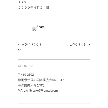
１７℃
２０００年４月２４日
← ムツイバラウミウ
ヒロウミウシ →
シ
ADDRESS
〒410-2302
静岡県伊豆の国市宗光寺662－47
海の案内人ちびすけ
MAIL:chibisuke7@gmail.com