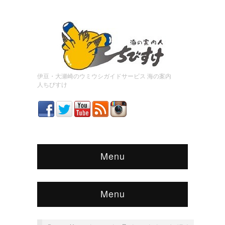
伊豆・大瀬崎のウミウシガイドサービス 海の案内
人ちびすけ
Menu
Menu