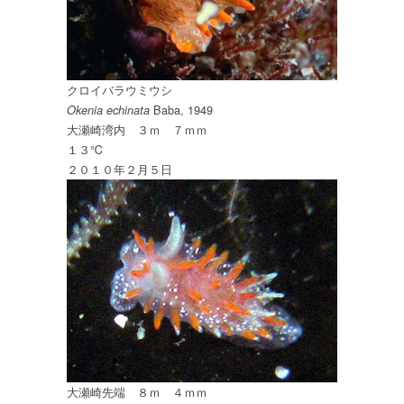
クロイバラウミウシ
Baba, 1949
Okenia echinata
大瀬崎湾内 ３ｍ ７ｍｍ
１３℃
２０１０年２月５日
大瀬崎先端 ８ｍ ４ｍｍ