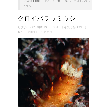
Browse:
Home
/
2010
/
7月
/
05
/
クロイバラウ
ミウシ
クロイバラウミウシ
ク
ちびすけ
/
2010年7月5日
/
コメントを受け付けていま
ロ
せん
/
裸鰓目ドーリス亜目
イ
バ
ラ
ウ
ミ
ウ
シ
は