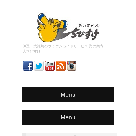
伊豆・大瀬崎のウミウシガイドサービス 海の案内
人ちびすけ
Menu
Menu