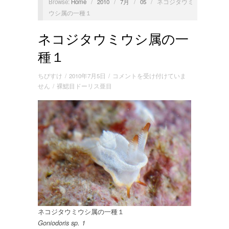
Browse:
Home
/
2010
/
7月
/
05
/
ネコジタウミ
ウシ属の一種１
ネコジタウミウシ属の一
種１
ネ
ちびすけ
/
2010年7月5日
/
コメントを受け付けていま
コ
せん
/
裸鰓目ドーリス亜目
ジ
タ
ウ
ミ
ウ
シ
属
の
一
種
１
は
ネコジタウミウシ属の一種１
Goniodoris sp. 1