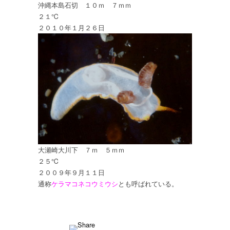
沖縄本島石切 １０ｍ ７ｍｍ
２１℃
２０１０年１月２６日
大瀬崎大川下 ７ｍ ５ｍｍ
２５℃
２００９年９月１１日
通称
ケラマコネコウミウシ
とも呼ばれている。