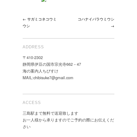
← サガミコネコウミ
コハナイバラウミウシ
ウシ
→
ADDRESS
〒410-2302
静岡県伊豆の国市宗光寺662－47
海の案内人ちびすけ
MAIL:chibisuke7@gmail.com
ACCESS
三島駅まで無料で送迎致します
お一人様から承りますのでご予約の際にお伝えくだ
さい