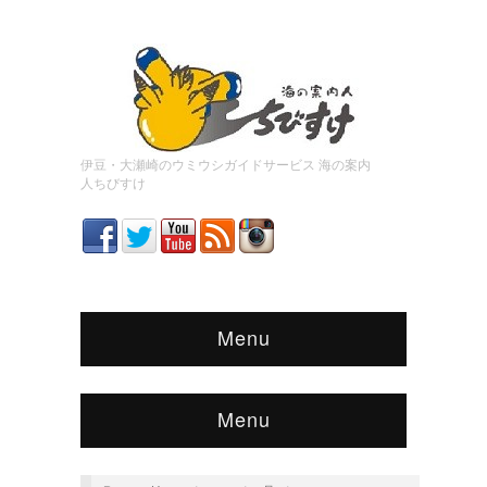
伊豆・大瀬崎のウミウシガイドサービス 海の案内
人ちびすけ
Menu
Menu