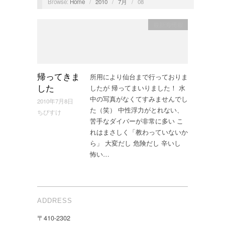
Browse:
Home
/
2010
/
7月
/
08
最新海情報
所用により仙台まで行っておりま
帰ってきま
したが 帰ってまいりました！ 水
した
中の写真がなくてすみませんでし
2010年7月8日
た（笑） 中性浮力がとれない、
ちびすけ
苦手なダイバーが非常に多い こ
れはまさしく「教わっていないか
ら」 大変だし 危険だし 辛いし
怖い…
ADDRESS
〒410-2302