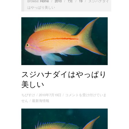
Browse:
Home
/
2010
/
7月
/
19
/
スジハナダイ
はやっぱり美しい
スジハナダイはやっぱり
美しい
ス
ちびすけ
/
2010年7月19日
/
コメントを受け付けていま
ジ
せん
/
最新海情報
ハ
ナ
ダ
イ
は