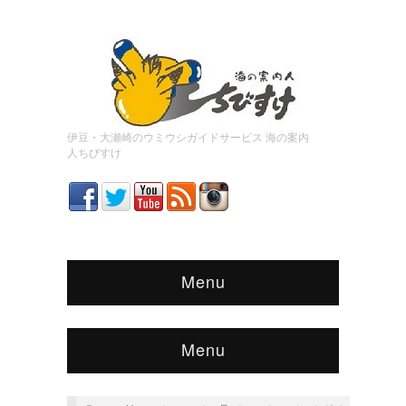
伊豆・大瀬崎のウミウシガイドサービス 海の案内
人ちびすけ
Menu
Menu