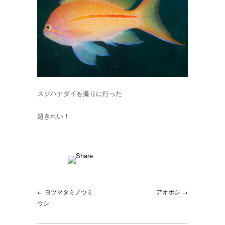
や
っ
ぱ
り
美
し
い
は
スジハナダイを撮りに行った
超きれい！
← ヨツマタミノウミ
アオボシ →
ウシ