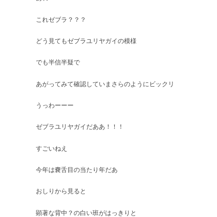
これゼブラ？？？
どう見てもゼブラユリヤガイの模様
でも半信半疑で
あがってみて確認していまさらのようにビックリ
うっわーーー
ゼブラユリヤガイだああ！！！
すごいねえ
今年は嚢舌目の当たり年だあ
おしりから見ると
顕著な背中？の白い班がはっきりと