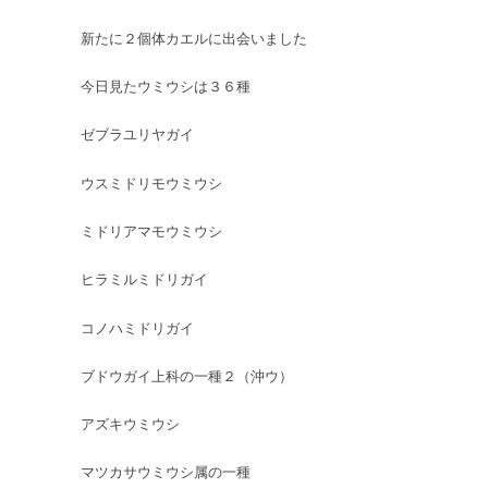
新たに２個体カエルに出会いました
今日見たウミウシは３６種
ゼブラユリヤガイ
ウスミドリモウミウシ
ミドリアマモウミウシ
ヒラミルミドリガイ
コノハミドリガイ
ブドウガイ上科の一種２（沖ウ）
アズキウミウシ
マツカサウミウシ属の一種