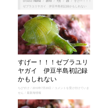
Browse:
Home
/
2010
/
7月
/
23
/
すげー！！！
ゼブラユリヤガイ 伊豆半島初記録かもしれない
すげー！！！ゼブラユリ
ヤガイ 伊豆半島初記録
かもしれない
す
ちびすけ
/
2010年7月23日
/
コメントを受け付けていま
げ
せん
/
最新海情報
ー！！！
ゼ
ブ