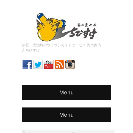
伊豆・大瀬崎のウミウシガイドサービス 海の案内
人ちびすけ
Menu
Menu