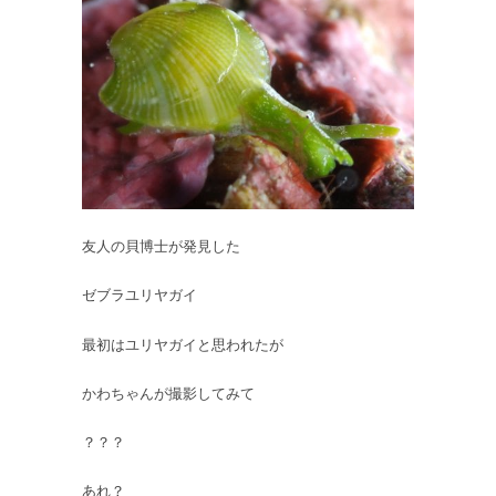
ラ
ユ
リ
ヤ
ガ
イ
伊
豆
半
島
初
友人の貝博士が発見した
記
録
ゼブラユリヤガイ
か
も
最初はユリヤガイと思われたが
し
れ
かわちゃんが撮影してみて
な
い
は
？？？
あれ？