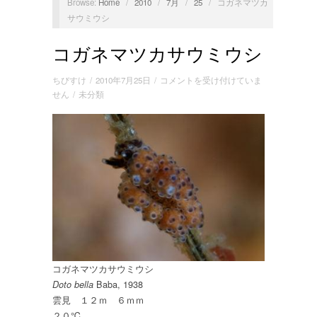
Browse:
Home
/
2010
/
7月
/
25
/
コガネマツカ
サウミウシ
コガネマツカサウミウシ
コ
ちびすけ
/
2010年7月25日
/
コメントを受け付けていま
ガ
せん
/
未分類
ネ
マ
ツ
カ
サ
ウ
ミ
ウ
シ
は
コガネマツカサウミウシ
Baba, 1938
Doto bella
雲見 １２ｍ ６ｍｍ
２０℃