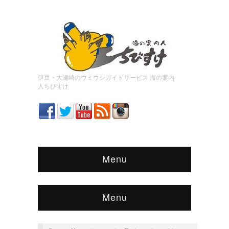
伊豆・大瀬崎のウミウシガイドサービス 海の案内
人ちびすけ
Menu
Menu