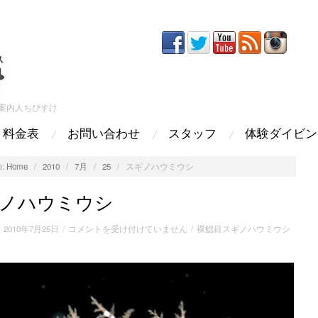
案内人ちびすけ
料金表
お問い合わせ
スタッフ
体験ダイビン
:
Home
/
2010
/
7月
/
25
/
スギノハウミウシ
ノハウミウシ
ス
/
2010年7月25日
/
コメントを受け付けていません
/
裸鰓目スギノハウミウシ
ギ
ノ
ハ
ウ
ミ
ウ