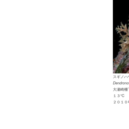
スギノハ
Dendrono
大瀬崎柵
１３℃
２０１０