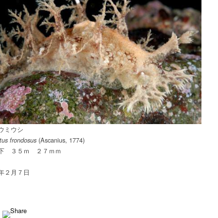
シ
は
ウミウシ
(Ascanius, 1774)
tus frondosus
下 ３５ｍ ２７ｍｍ
年２月７日