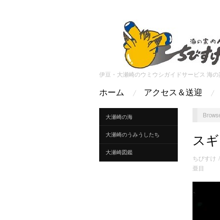
伊豆・大瀬崎のウミウシガイドサービス 海の
ホーム
アクセス＆送迎
Browse
大瀬崎の海
大瀬崎のうみうしたち
スギ
大瀬崎図鑑
ちびすけ
亜目