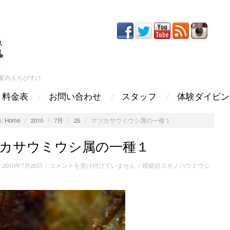
案内人ちびすけ
料金表
お問い合わせ
スタッフ
体験ダイビン
:
Home
/
2010
/
7月
/
25
/
マツカサウミウシ属の一種１
カサウミウシ属の一種１
マ
/
2010年7月25日
/
コメントを受け付けていません
/
裸鰓目スギノハウミウシ
ツ
カ
サ
ウ
ミ
ウ