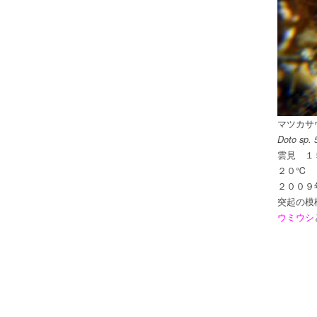
マツカサ
Doto sp. 
雲見 １
２０℃
２００９
突起の模
ウミウシ