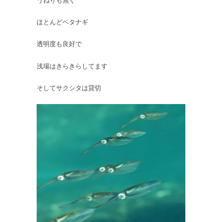
あ
は
ほとんどベタナギ
透明度も良好で
浅場はきらきらしてます
そしてサクシタは貸切