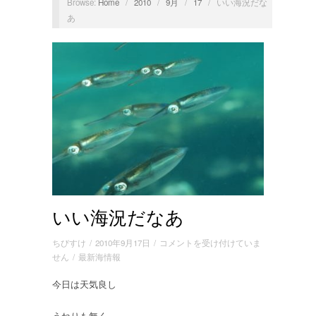
Browse:
Home
/
2010
/
9月
/
17
/
いい海況だな
あ
いい海況だなあ
い
ちびすけ
/
2010年9月17日
/
コメントを受け付けていま
い
せん
/
最新海情報
海
今日は天気良し
況
だ
な
うねりも無く