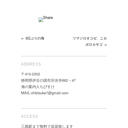
← 3日ぶりの海
ツマジロオコゼ、ニセ
ボロカサゴ →
ADDRESS
〒410-2302
静岡県伊豆の国市宗光寺662－47
海の案内人ちびすけ
MAIL:chibisuke7@gmail.com
ACCESS
三島駅まで無料で送迎致します