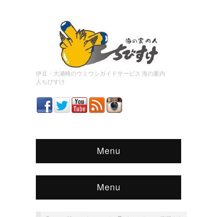
伊豆・大瀬崎のウミウシガイドサービス 海の案内
人ちびすけ
Menu
Menu