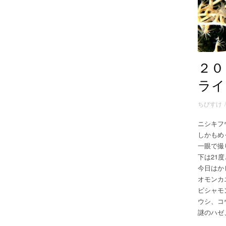
２０
ライ
ちびすけ
ニシキフ
しかもめ
一眼で撮
下は21
今日はか
オモンカ
ビシャモ
ウシ、コ
謎のハゼ