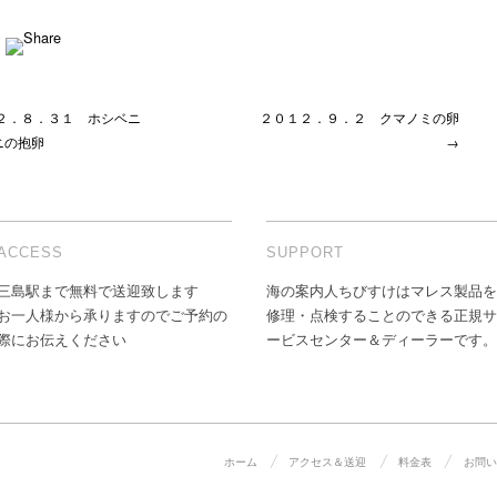
ウ
ラ
イ
ウ
オ
１２．８．３１ ホシベニ
２０１２．９．２ クマノミの卵
登
ニの抱卵
→
場！
は
ACCESS
SUPPORT
三島駅まで無料で送迎致します
海の案内人ちびすけはマレス製品を
お一人様から承りますのでご予約の
修理・点検することのできる正規サ
際にお伝えください
ービスセンター＆ディーラーです。
ホーム
アクセス＆送迎
料金表
お問い