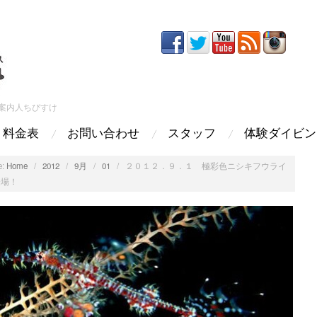
案内人ちびすけ
料金表
お問い合わせ
スタッフ
体験ダイビン
:
Home
/
2012
/
9月
/
01
/
２０１２．９．１ 極彩色ニシキフウライ
登場！