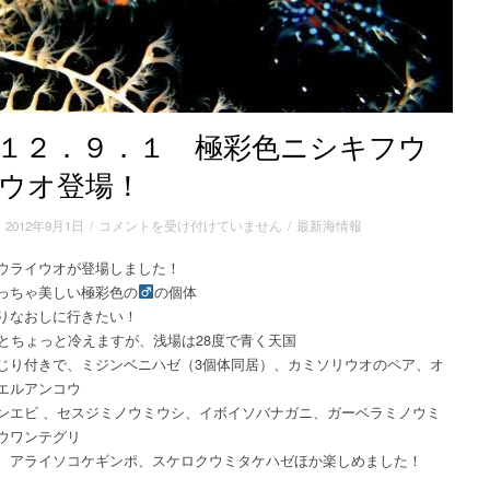
１２．９．１ 極彩色ニシキフウ
ウオ登場！
２
/
2012年9月1日
/
コメントを受け付けていません
/
最新海情報
０
ウライウオが登場しました！
１
っちゃ美しい極彩色の
２．
の個体
９．
りなおしに行きたい！
１
度とちょっと冷えますが、浅場は28度で青く天国
極
じり付きで、ミジンベニハゼ（3個体同居）、カミソリウオのペア、オ
彩
エルアンコウ
色
ンエビ 、セスジミノウミウシ、イボイソバナガニ、ガーベラミノウミ
ニ
ウワンテグリ
シ
、アライソコケギンポ、スケロクウミタケハゼほか楽しめました！
キ
フ