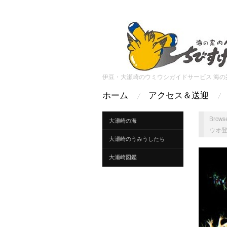
伊豆・大瀬崎のウミウシガイドサービス 海の
ホーム
アクセス＆送迎
Browse
大瀬崎の海
ウオ
大瀬崎のうみうしたち
大瀬崎図鑑