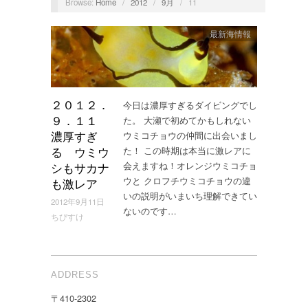
Browse:
Home
/
2012
/
9月
/
11
最新海情報
今日は濃厚すぎるダイビングでし
２０１２．
た。 大瀬で初めてかもしれない
９．１１
ウミコチョウの仲間に出会いまし
濃厚すぎ
た！ この時期は本当に激レアに
る ウミウ
会えますね！オレンジウミコチョ
シもサカナ
ウと クロフチウミコチョウの違
も激レア
いの説明がいまいち理解できてい
2012年9月11日
ないのです…
ちびすけ
ADDRESS
〒410-2302