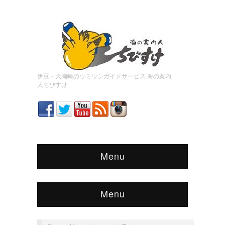
伊豆・大瀬崎のウミウシガイドサービス 海の案内
人ちびすけ
Menu
Menu