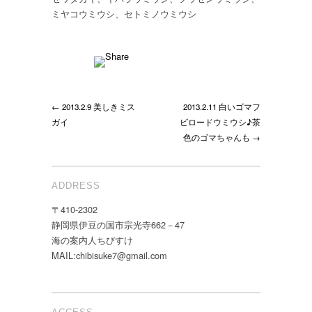
ミヤコウミウシ、セトミノウミウシ
← 2013.2.9 美しきミス
2013.2.11 白いゴマフ
ガイ
ビロードウミウシ♪茶
色のゴマちゃんも →
ADDRESS
〒410-2302
静岡県伊豆の国市宗光寺662－47
海の案内人ちびすけ
MAIL:chibisuke7@gmail.com