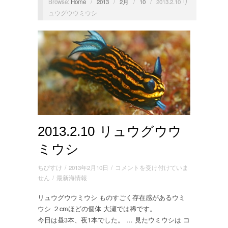
Browse:
Home
/
2013
/
2月
/
10
/
2013.2.10 リ
ュウグウウミウシ
2013.2.10 リュウグウウ
ミウシ
2013.2.10
ちびすけ
/
2013年2月10日
/
コメントを受け付けていま
リ
せん
/
最新海情報
ュ
リュウグウウミウシ ものすごく存在感があるウミ
ウ
ウシ ２cmほどの個体 大瀬では稀です。
グ
ウ
今日は昼3本、夜1本でした。 … 見たウミウシは コ
ウ