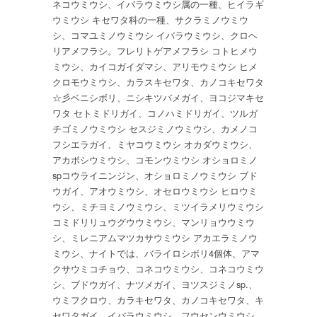
ネコウミウシ、イバラウミウシ属の一種、ヒイラギ
ミ
ウミウシ キセワタ科の一種、サクラミノウミウ
ウ
シ、コマユミノウミウシ イバラウミウシ、クロヘ
シ
リアメフラシ。フレリトゲアメフラシ コトヒメウ
は
ミウシ、カイコガイダマシ、アリモウミウシ ヒメ
クロモウミウシ、カラスキセワタ、カノコキセワタ
☆彡ベニシボリ、ニシキツバメガイ、ヨコジマキセ
ワタ セトミドリガイ、コノハミドリガイ、ツルガ
チゴミノウミウシ セスジミノウミウシ、カメノコ
フシエラガイ、ミヤコウミウシ オカダウミウシ、
アカボシウミウシ、コモンウミウシ オショロミノ
spコウライニンジン、オショロミノウミウシ ブド
ウガイ、アオウミウシ、オセロウミウシ ヒロウミ
ウシ、ミチヨミノウミウシ、ミツイラメリウミウシ
コミドリリュウグウウミウシ、マンリョウウミウ
シ、ミレニアムマツカサウミウシ アカエラミノウ
ミウシ、ナイトでは、バライロシボリ4個体、アマ
クサウミコチョウ、コネコウミウシ、コネコウミウ
シ、ブドウガイ、ナツメガイ、ヨツスジミノsp.、
ウミフクロウ、カラキセワタ、カノコキセワタ、キ
セワタガイ、イバラウミウシ、フウセンウミウシ、