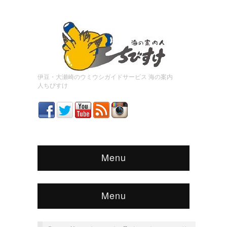
伊豆・大瀬崎のウミウシガイドサービス 海の案内
人ちびすけ
Menu
Menu