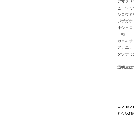
アマクサ
ヒロウミ
シロウミ
ジボガウ
オショロ
一種
カメキオ
アカエラ
タツナミ
透明度は1
← 2013
ミウシ♪