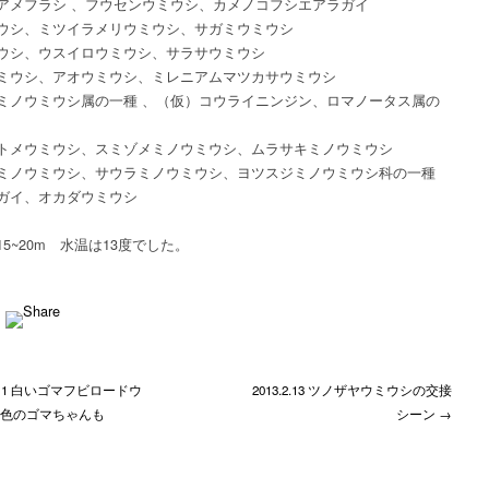
アメフラシ 、フウセンウミウシ、カメノコフシエアラガイ
ウシ、ミツイラメリウミウシ、サガミウミウシ
ウシ、ウスイロウミウシ、サラサウミウシ
ミウシ、アオウミウシ、ミレニアムマツカサウミウシ
ミノウミウシ属の一種 、（仮）コウライニンジン、ロマノータス属の
トメウミウシ、スミゾメミノウミウシ、ムラサキミノウミウシ
ミノウミウシ、サウラミノウミウシ、ヨツスジミノウミウシ科の一種
ガイ、オカダウミウシ
5~20m 水温は13度でした。
.2.11 白いゴマフビロードウ
2013.2.13 ツノザヤウミウシの交接
茶色のゴマちゃんも
シーン →