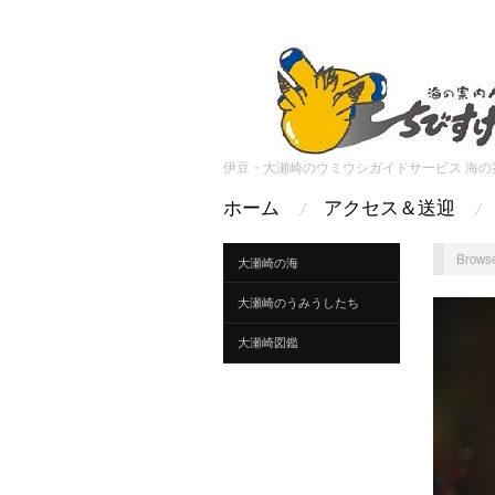
伊豆・大瀬崎のウミウシガイドサービス 海の
ホーム
アクセス＆送迎
Browse
大瀬崎の海
大瀬崎のうみうしたち
大瀬崎図鑑