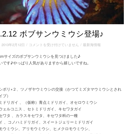
13.2.12 ボブサンウミウシ登場♪
2013.2.12
/
2013年2月12日
/
コメントを受け付けていません
/
最新海情報
ボ
cmサイズのボブサンウミウシを見つけました♪
ブ
いです♪やっぱり人気がありますから嬉しいですね。
サ
ン
ウ
ミ
ウ
シボリ×２、ツノザヤウミウシの交接（かつてミズタマウミウシとされ
シ
タイプ）
登
ミドリガイ 、（仮称）青点ミドリガイ、オセロウミウシ
場
ウェルコニス 、セトミドリガイ、キセワタガイ
♪
セワタ 、カラスキセワタ、キセワタ科の一種
は
イ 、コノハミドリガイ、スイートジェリーミドリガイ
モウミウシ、アリモウミウシ、ヒメクロモウミウシ、