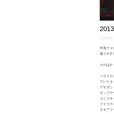
20
ちびすけ
外海で２
撮りやす
そのほか
バライロ
ていた
アオボシ
タンブヤ
カノコキ
ブドウガ
オオアリ