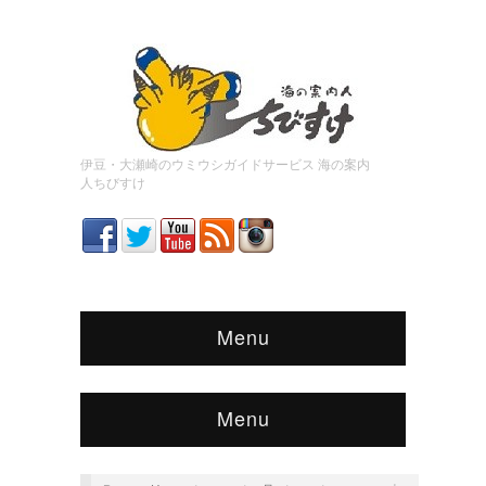
伊豆・大瀬崎のウミウシガイドサービス 海の案内
人ちびすけ
Menu
Menu