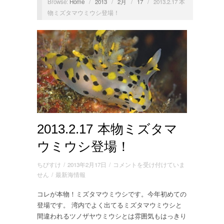
Browse:
Home
/
2013
/
2月
/
17
/
2013.2.17 本
物ミズタマウミウシ登場！
2013.2.17 本物ミズタマ
ウミウシ登場！
2013.2.17
ちびすけ
/
2013年2月17日
/
コメントを受け付けていま
本
せん
/
最新海情報
物
コレが本物！ミズタマウミウシです。今年初めての
ミ
登場です。 湾内でよく出てるミズタマウミウシと
ズ
タ
間違われるツノザヤウミウシとは雰囲気もはっきり
マ