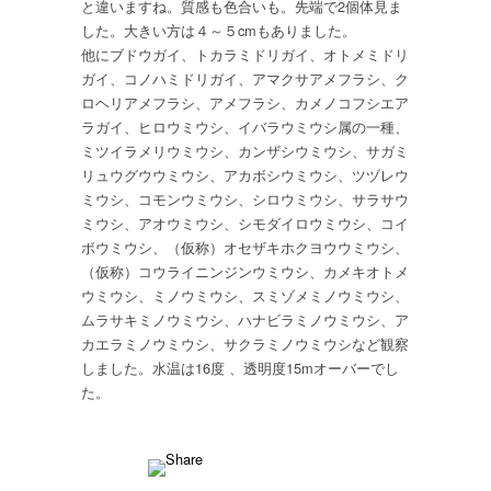
と違いますね。質感も色合いも。先端で2個体見ま
ウ
した。大きい方は４～５cmもありました。
ミ
他にブドウガイ、トカラミドリガイ、オトメミドリ
ウ
ガイ、コノハミドリガイ、アマクサアメフラシ、ク
シ
ロヘリアメフラシ、アメフラシ、カメノコフシエア
登
ラガイ、ヒロウミウシ、イバラウミウシ属の一種、
場！
ミツイラメリウミウシ、カンザシウミウシ、サガミ
は
リュウグウウミウシ、アカボシウミウシ、ツヅレウ
ミウシ、コモンウミウシ、シロウミウシ、サラサウ
ミウシ、アオウミウシ、シモダイロウミウシ、コイ
ボウミウシ、（仮称）オセザキホクヨウウミウシ、
（仮称）コウライニンジンウミウシ、カメキオトメ
ウミウシ、ミノウミウシ、スミゾメミノウミウシ、
ムラサキミノウミウシ、ハナビラミノウミウシ、ア
カエラミノウミウシ、サクラミノウミウシなど観察
しました。水温は16度 、透明度15mオーバーでし
た。