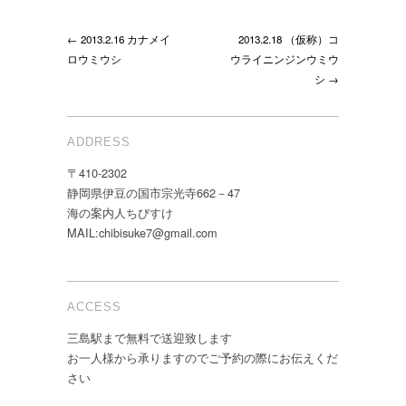
← 2013.2.16 カナメイ
2013.2.18 （仮称）コ
ロウミウシ
ウライニンジンウミウ
シ →
ADDRESS
〒410-2302
静岡県伊豆の国市宗光寺662－47
海の案内人ちびすけ
MAIL:chibisuke7@gmail.com
ACCESS
三島駅まで無料で送迎致します
お一人様から承りますのでご予約の際にお伝えくだ
さい