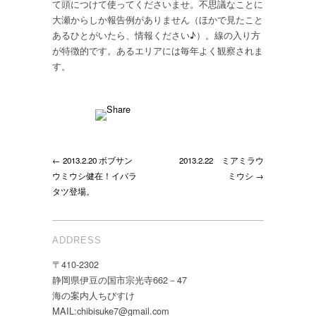
て頭につけて使ってくださいませ。不思議なことに
ホ
大瀬からしか報告例がありません（ほかで見たこと
ク
あるひとがいたら、情報ください♪）。線の入り方
ヨ
が特徴的です。あるエリアには毎年よく観察されま
ウ
す。
ウ
ミ
ウ
シ
は
← 2013.2.20 ボブサン
2013.2.22 ミアミラウ
ウミウシ健在！イバラ
ミウシ →
タツ登場。
ADDRESS
〒410-2302
静岡県伊豆の国市宗光寺662－47
海の案内人ちびすけ
MAIL:chibisuke7@gmail.com