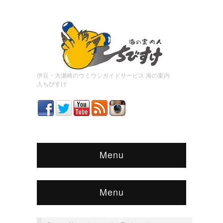
伊豆・大瀬崎のウミウシガイドサービス 海の案内
人ちびすけ
Menu
Menu