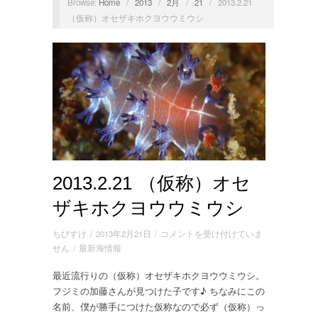
Browse:
Home
/
2013
/
2月
/
21
/
2013.2.21
（仮称）オセザキホクヨウウミウシ
2013.2.21 （仮称）オセ
ザキホクヨウウミウシ
2013.2.21
ちびすけ
/
2013年2月21日
/
コメントを受け付けていま
（仮
せん
/
最新海情報
称）
最近流行りの（仮称）オセザキホクヨウウミウシ。
オ
フジミの加藤さんが見つけた子です♪ ちなみにこの
セ
ザ
名前、僕が勝手につけた仮称なので必ず（仮称）っ
キ