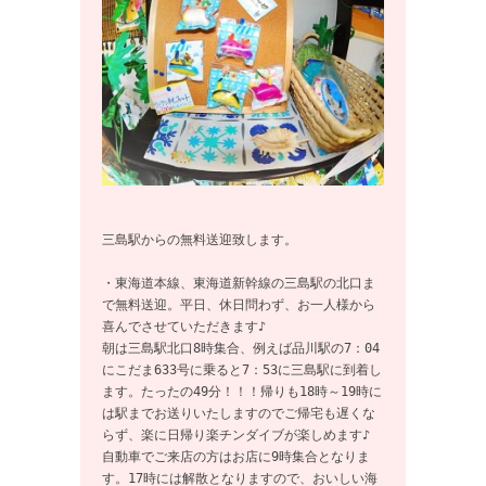
三島駅からの無料送迎致します。

・東海道本線、東海道新幹線の三島駅の北口ま
で無料送迎。平日、休日問わず、お一人様から
喜んでさせていただきます♪

朝は三島駅北口8時集合、例えば品川駅の7：04
にこだま633号に乗ると7：53に三島駅に到着し
ます。たったの49分！！！帰りも18時～19時に
は駅までお送りいたしますのでご帰宅も遅くな
らず、楽に日帰り楽チンダイブが楽しめます♪

自動車でご来店の方はお店に9時集合となりま
す。17時には解散となりますので、おいしい海