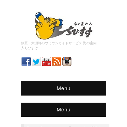
伊豆・大瀬崎のウミウシガイドサービス 海の案内
人ちびすけ
Menu
Menu