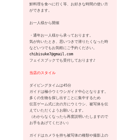
鮮料理を食べに行く等、お好きな時間の使い方
ができます。

お一人様から開催

・通年お一人様から承っております。

気が向いたとき、思いつきで潜りたくなった時
chibisuke7@gmail.com
フェイスブックでも受付しております♪

当店のスタイル
ダイビングタイムは45分

ガイドは極小ウミウシガイド中心となります。

多くの生物を探し出すことに集中するため

伝言ゲーム式に次の方にウミウシ、被写体を伝
えていただくようお願いします。

（わからなくなったら再度説明いたしますので
お手をあげてください）

ガイドはカメラを持ち被写体の種類や撮影上の