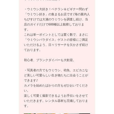
・ウミウシ大好き！ベテラン＆ビギナー問わず
「ウミウシ好き」の集まるお店です♪海の案内人
ちびすけでは大瀬のウミウシを調査し続け、当
店のガイドだけで600種以上観察しておりま
す。

これは単一ポイントとしては驚く数で、まさに
「ウミウシパラダイス」ゲストの皆様にご満足
いただけるよう、日々リサーチを欠かさず続け
ております。

初心者、ブランクダイバーも大歓迎。

・写真者の方でもウミウシ、幼魚、エビカニな
ど美しい可愛らしい生き物たちに出会うことが
できます♪

カメラを始めたばかりの方もぜひおいでくださ
い。

楽しく可愛く撮影できるようお手伝いをさせて
いただきます。レンタル器材も完備しておりま
す。
