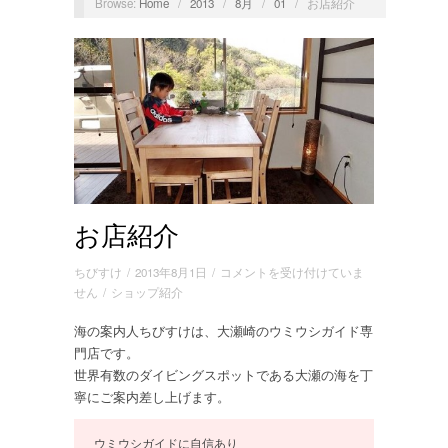
Browse:
Home
/
2013
/
8月
/
01
/
お店紹介
お店紹介
お
ちびすけ
/
2013年8月1日
/
コメントを受け付けていま
店
せん
/
ショップ紹介
紹
海の案内人ちびすけは、大瀬崎のウミウシガイド専
介
門店です。
は
世界有数のダイビングスポットである大瀬の海を丁
寧にご案内差し上げます。
ウミウシガイドに自信あり
