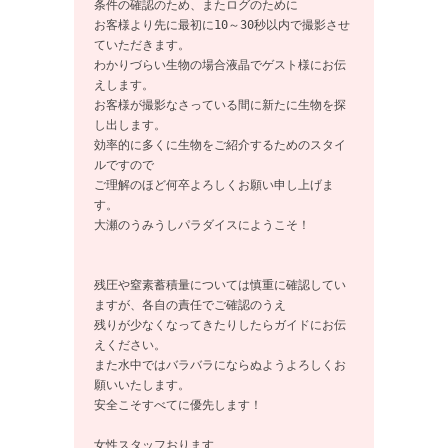
条件の確認のため、またログのために

お客様より先に最初に10～30秒以内で撮影させ
ていただきます。

わかりづらい生物の場合液晶でゲスト様にお伝
えします。

お客様が撮影なさっている間に新たに生物を探
し出します。

効率的に多くに生物をご紹介するためのスタイ
ルですので

ご理解のほど何卒よろしくお願い申し上げま
す。

大瀬のうみうしパラダイスにようこそ！

残圧や窒素蓄積量については慎重に確認してい
ますが、各自の責任でご確認のうえ

残りが少なくなってきたりしたらガイドにお伝
えください。

また水中ではバラバラにならぬようよろしくお
願いいたします。

安全こそすべてに優先します！

女性スタッフおります
