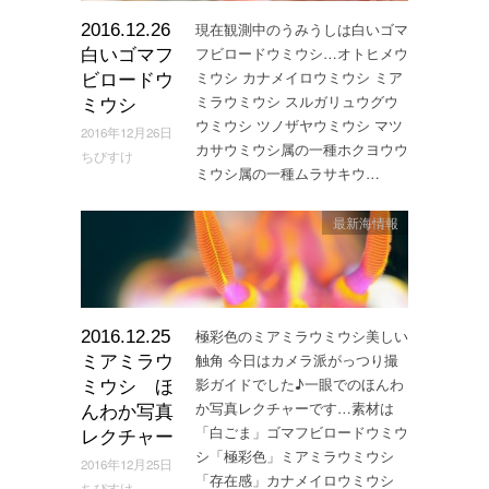
現在観測中のうみうしは白いゴマ
2016.12.26
フビロードウミウシ…オトヒメウ
白いゴマフ
ミウシ カナメイロウミウシ ミア
ビロードウ
ミラウミウシ スルガリュウグウ
ミウシ
ウミウシ ツノザヤウミウシ マツ
2016年12月26日
カサウミウシ属の一種ホクヨウウ
ちびすけ
ミウシ属の一種ムラサキウ…
最新海情報
極彩色のミアミラウミウシ美しい
2016.12.25
触角 今日はカメラ派がっつり撮
ミアミラウ
影ガイドでした♪一眼でのほんわ
ミウシ ほ
か写真レクチャーです…素材は
んわか写真
「白ごま」ゴマフビロードウミウ
レクチャー
シ「極彩色」ミアミラウミウシ
2016年12月25日
「存在感」カナメイロウミウシ
ちびすけ