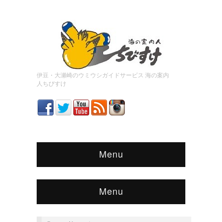
伊豆・大瀬崎のウミウシガイドサービス 海の案内
人ちびすけ
Menu
Menu