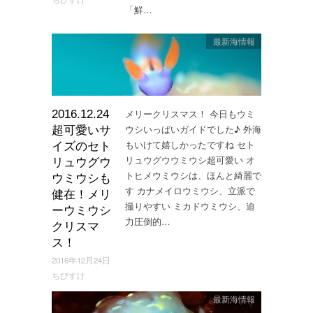
「鮮…
最新海情報
メリークリスマス！ 今日もウミ
2016.12.24
ウシいっぱいガイドでした♪ 外海
超可愛いサ
もいけて嬉しかったですね セト
イズのセト
リュウグウウミウシ超可愛い オ
リュウグウ
トヒメウミウシは、ほんと綺麗で
ウミウシも
す カナメイロウミウシ、立派で
健在！メリ
撮りやすい ミカドウミウシ、迫
ーウミウシ
力圧倒的…
クリスマ
ス！
2016年12月24日
ちびすけ
最新海情報