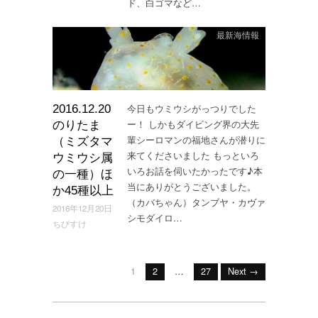
ド、白ゴマなど…
最新海情報
今日もウミウシがっつりでした
2016.12.20
ー！ しかもダイビング界の大先
のりたま
輩シーロマンの福地さんが潜りに
（ミズタマ
来てくださいました もっといろ
ウミウシ属
いろお話を伺いたかったです♪本
の一種）ほ
当にありがとうございました。
か45種以上
（カバちゃん）タンブヤ・カヴァ
2016年12月20日
シモダイロ…
ちびすけ
1
2
…
27
Next →