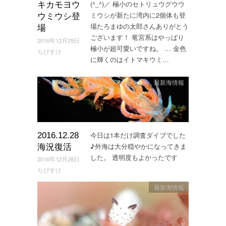
(^_^)／ 極小のセトリュウグウウ
キカモヨウ
ミウシが新たに湾内に2個体も登
ウミウシ登
場たろまゆの太郎さんありがとう
場
ございます！ 竜宮系はやっぱり
2016年12月29日
極小が超可愛いですね。 … 金色
ちびすけ
に輝くのはイトマキウミ…
最新海情報
今日は1本だけ調査ダイブでした
2016.12.28
♪外海は大分穏やかになってきま
海況復活
した。 透明度もよかったです
2016年12月28日
ちびすけ
最新海情報