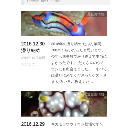
Browse:
Home
/
2016
最新海情報
2016年の潜り納め たぶん年間
2016.12.30
700本くらいだったと思います。
潜り納め
今年も無事故で潜り終えて本当に
2016年12月30日
よかったです。 たくさんのウミ
ちびすけ
ウシにも出会えました。…すべて
は潜りに来てくださったゲストさ
ま いろいろお教えくだ…
最新海情報
キカモヨウウミウシ登場です＼
2016.12.29