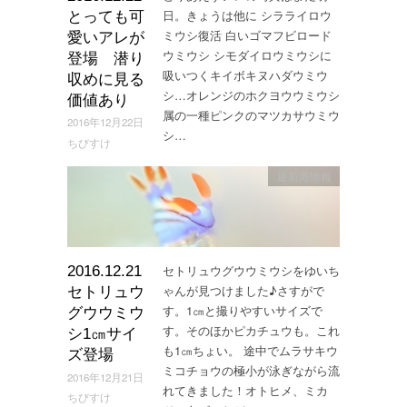
日。きょうは他に シラライロウ
とっても可
ミウシ復活 白いゴマフビロード
愛いアレが
ウミウシ シモダイロウミウシに
登場 潜り
吸いつくキイボキヌハダウミウ
収めに見る
シ…オレンジのホクヨウウミウシ
価値あり
属の一種ピンクのマツカサウミウ
2016年12月22日
シ…
ちびすけ
最新海情報
セトリュウグウウミウシをゆいち
2016.12.21
ゃんが見つけました♪さすがで
セトリュウ
す。1㎝と撮りやすいサイズで
グウウミウ
す。そのほかピカチュウも。これ
シ1㎝サイ
も1㎝ちょい。 途中でムラサキウ
ズ登場
ミコチョウの極小が泳ぎながら流
2016年12月21日
れてきました！オトヒメ、ミカ
ちびすけ