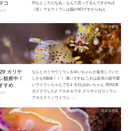
凹なところだなあ」なんて思ってるんですかねえ
マコ
（笑）でもウミウシは脳がNOですからねえ
30日
最新海情報
なんとカリヤウミウシをゆいちゃんが発見していた
3.29 カリヤ
しかも5個体！！！ 凄いですね これは必見の超可愛
シ観察中！
いウミウシちゃんです♪ 今日はゆいちゃん 湾内3本
すすめ
ガイドでした♪ アカキセワタ クリヤイロウミウシ
29日
アカエラミノウミウシ …
最新海情報