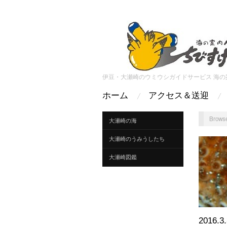
伊豆・大瀬崎のウミウシガイドサービス 海の
ホーム
アクセス＆送迎
Browse
大瀬崎の海
大瀬崎のうみうしたち
大瀬崎図鑑
2016.