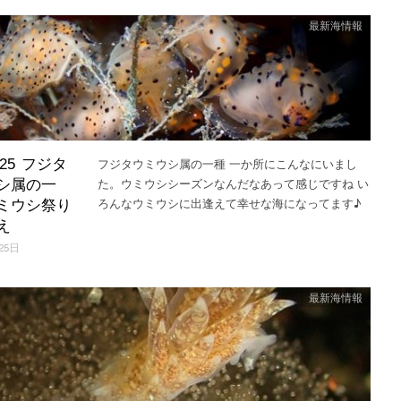
最新海情報
フジタウミウシ属の一種 一か所にこんなにいまし
3.25 フジタ
た。ウミウシシーズンなんだなあって感じですね い
シ属の一
ろんなウミウシに出逢えて幸せな海になってます♪
ミウシ祭り
え
25日
最新海情報