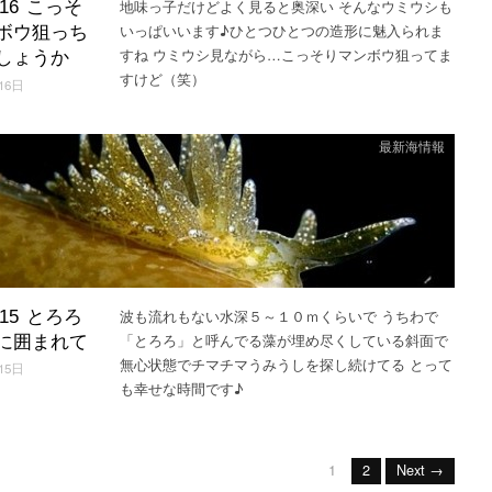
地味っ子だけどよく見ると奥深い そんなウミウシも
3.16 こっそ
いっぱいいます♪ひとつひとつの造形に魅入られま
ボウ狙っち
すね ウミウシ見ながら…こっそりマンボウ狙ってま
しょうか
すけど（笑）
16日
最新海情報
波も流れもない水深５～１０ｍくらいで うちわで
3.15 とろろ
「とろろ」と呼んでる藻が埋め尽くしている斜面で
に囲まれて
無心状態でチマチマうみうしを探し続けてる とって
15日
も幸せな時間です♪
1
2
Next →