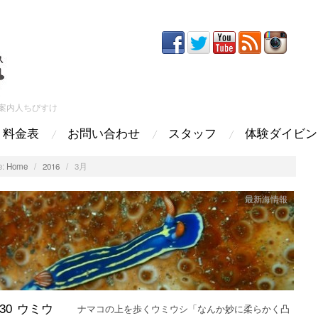
案内人ちびすけ
料金表
お問い合わせ
スタッフ
体験ダイビン
:
Home
/
2016
/
3月
最新海情報
ナマコの上を歩くウミウシ「なんか妙に柔らかく凸
3.30 ウミウ