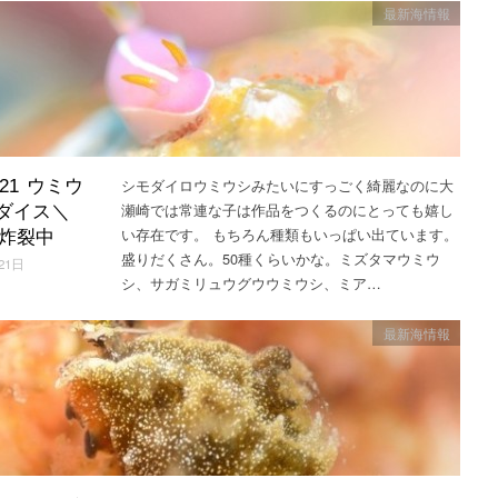
最新海情報
シモダイロウミウシみたいにすっごく綺麗なのに大
3.21 ウミウ
瀬崎では常連な子は作品をつくるのにとっても嬉し
ダイス＼
い存在です。 もちろん種類もいっぱい出ています。
)／炸裂中
盛りだくさん。50種くらいかな。ミズタマウミウ
21日
シ、サガミリュウグウウミウシ、ミア…
最新海情報