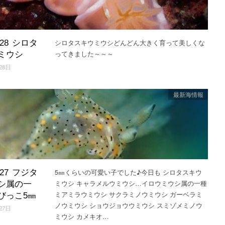
シロタスキウミウシどんどん大きく育って美しくな
3.28 シロタ
ってきました～～～
ミウシ
28日
最新海情報
5㎜くらいの可愛い子でした♪今日も シロタスキウ
3.27 フジタ
ミウシ キャラメルウミウシ…イロウミウシ属の一種
シ属の一
ミアミラウミウシ サクラミノウミウシ ガーベラミ
びっこ5㎜
ノウミウシ ショウジョウウミウシ スミゾメミノウ
27日
ミウシ カメキオ…