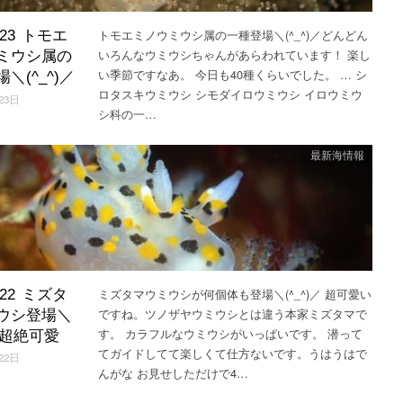
トモエミノウミウシ属の一種登場＼(^_^)／どんどん
3.23 トモエ
いろんなウミウシちゃんがあらわれています！ 楽し
ミウシ属の
い季節ですなあ。 今日も40種くらいでした。 … シ
＼(^_^)／
ロタスキウミウシ シモダイロウミウシ イロウミウ
23日
シ科の一…
最新海情報
ミズタマウミウシが何個体も登場＼(^_^)／ 超可愛い
3.22 ミズタ
ですね。ツノザヤウミウシとは違う本家ミズタマで
ウシ登場＼
す。 カラフルなウミウシがいっぱいです。 潜って
)／超絶可愛
てガイドしてて楽しくて仕方ないです。うはうはで
22日
んがな お見せしただけで4…