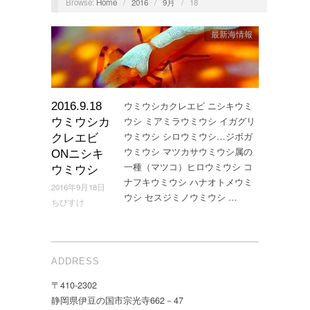
Browse:
Home
/
2016
/
9月
/
18
最新海情報
ウミウシカクレエビ ニシキウミ
2016.9.18
ウシ ミアミラウミウシ イガグリ
ウミウシカ
ウミウシ シロウミウシ…ジボガ
クレエビ
ウミウシ マツカサウミウシ属の
ONニシキ
一種（マツコ）ヒロウミウシ コ
ウミウシ
ナフキウミウシ ハナオトメウミ
2016年9月18日
ウシ セスジミノウミウシ …
ちびすけ
ADDRESS
〒410-2302
静岡県伊豆の国市宗光寺662－47