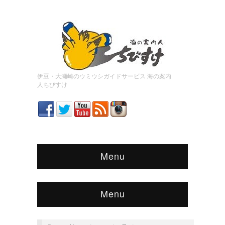
伊豆・大瀬崎のウミウシガイドサービス 海の案内
人ちびすけ
Menu
Menu