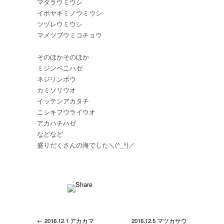
マダラウミウシ
イボヤギミノウミウシ
ツヅレウミウシ
マメツブウミコチョウ
そのほかそのほか
ミジンベニハゼ
ネジリンボウ
カミソリウオ
イッテンアカタチ
ニシキフウライウオ
アカハチハゼ
などなど
盛りだくさんの海でした＼(
^_^
)／
← 2016.12.1 アカカマ
2016.12.5 マツカサウ