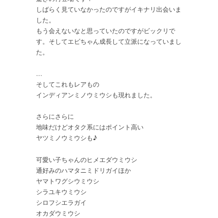
カ
しばらく見ていなかったのですがイキナリ出会いま
ク
した。
レ
もう会えないなと思っていたのですがビックリで
エ
す。そしてエビちゃん成長して立派になっていまし
ビ
た。
on
イ
…
シ
そしてこれもレアもの
ガ
インディアンミノウミウシも現れました。
キ
ウ
ミ
さらにさらに
ウ
地味だけどオタク系にはポイント高い
シ
ヤツミノウミウシも♪
驚
き
可愛い子ちゃんのヒメエダウミウシ
の
通好みのハマタニミドリガイほか
復
ヤマトワグシウミウシ
活
シラユキウミウシ
は
シロフシエラガイ
オカダウミウシ