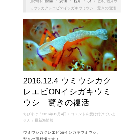
Browse:
Home
/
2016
/
12月
/
04
/
2016.12.4 ウ
ミウシカクレエビonイシガキウミウシ 驚きの復活
2016.12.4 ウミウシカク
レエビONイシガキウミ
ウシ 驚きの復活
2016.12.4
ちびすけ
/
2016年12月4日
/
コメントを受け付けていま
ウ
せん
/
最新海情報
ミ
ウミウシカクレエビonイシガキウミウシ、
ウ
驚きの再登場です！
シ