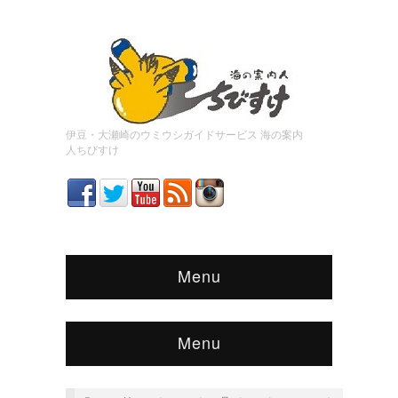
伊豆・大瀬崎のウミウシガイドサービス 海の案内
人ちびすけ
Menu
Menu