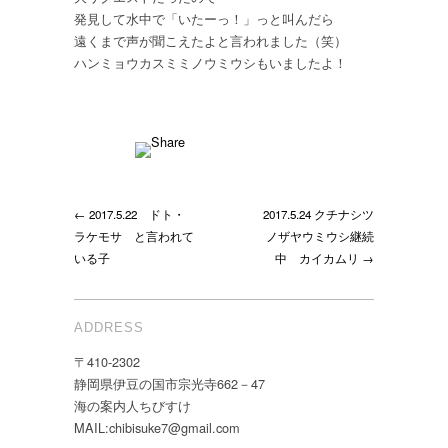
ツ
発見して水中で「いたーっ！」っと叫んだら
ノ
遠くまで声が聞こえたよと言われました（笑）
ザ
ハンミョウカスミミノウミウシもいましたよ！
ヤ
ウ
ミ
ウ
シ
健
在
← 2017.5.22 ドト・
2017.5.24 クチナシツ
＼
(^_^)
ラケモサ と言われて
ノザヤウミウシ継続
／
いる子
中 カイカムリ →
は
ADDRESS
〒410-2302
静岡県伊豆の国市宗光寺662－47
海の案内人ちびすけ
MAIL:chibisuke7@gmail.com