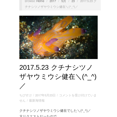
Browse:
Home
/
2017
/
5月
/
23
/
2017.5.23 ク
チナシツノザヤウミウシ健在＼(^_^)／
2017.5.23 クチナシツノ
ザヤウミウシ健在＼(^_^)
／
2017.5.23
ちびすけ
/
2017年5月23日
/
コメントを受け付けていま
ク
せん
/
最新海情報
チ
クチナシツノザヤウミウシ健在でした＼(
^_^
)／
ナ
大リクエストだったので
シ