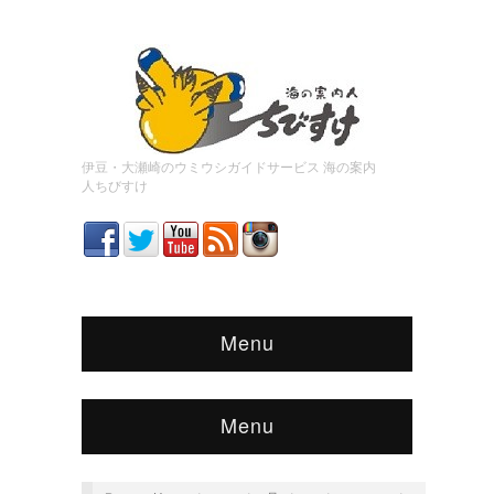
伊豆・大瀬崎のウミウシガイドサービス 海の案内
人ちびすけ
Menu
Menu