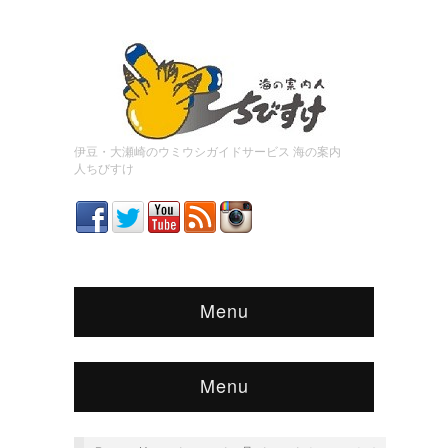
伊豆・大瀬崎のウミウシガイドサービス 海の案内
人ちびすけ
Menu
Menu