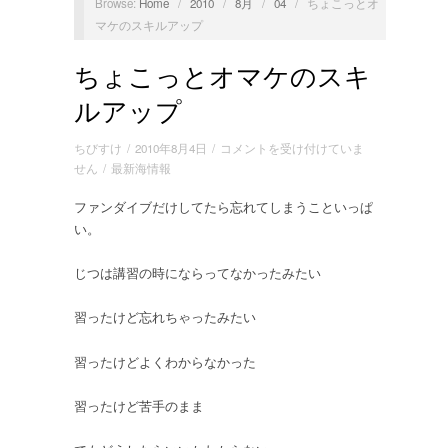
Browse:
Home
/
2010
/
8月
/
04
/
ちょこっとオ
マケのスキルアップ
ちょこっとオマケのスキ
ルアップ
ち
ちびすけ
/
2010年8月4日
/
コメントを受け付けていま
ょ
せん
/
最新海情報
こ
ファンダイブだけしてたら忘れてしまうこといっぱ
っ
い。
と
オ
マ
じつは講習の時にならってなかったみたい
ケ
の
習ったけど忘れちゃったみたい
ス
キ
習ったけどよくわからなかった
ル
ア
習ったけど苦手のまま
ッ
プ
は