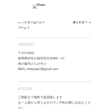
← ハナタツはベビー
潜りすぎ？ →
ブーム？
ADDRESS
〒410-2302
静岡県伊豆の国市宗光寺662－47
海の案内人ちびすけ
MAIL:chibisuke7@gmail.com
ACCESS
三島駅まで無料で送迎致します
お一人様から承りますのでご予約の際にお伝えくだ
さい